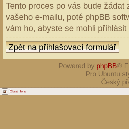
Tento proces po vás bude žádat 
vašeho e-mailu, poté phpBB soft
vám ho, abyste se mohli přihlási
Zpět na přihlašovací formulář
Powered by
phpBB
® F
Pro Ubuntu st
Český př
Obsah fóra