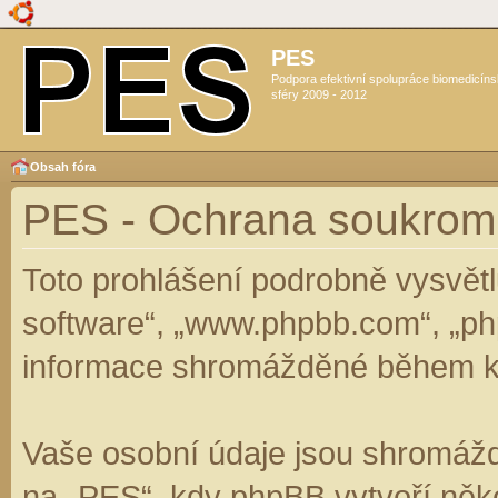
PES
Podpora efektivní spolupráce biomedicín
sféry 2009 - 2012
Obsah fóra
PES - Ochrana soukrom
Toto prohlášení podrobně vysvět
software“, „www.phpbb.com“, „ph
informace shromážděné během k
Vaše osobní údaje jsou shromáž
na „PES“, kdy phpBB vytvoří něko