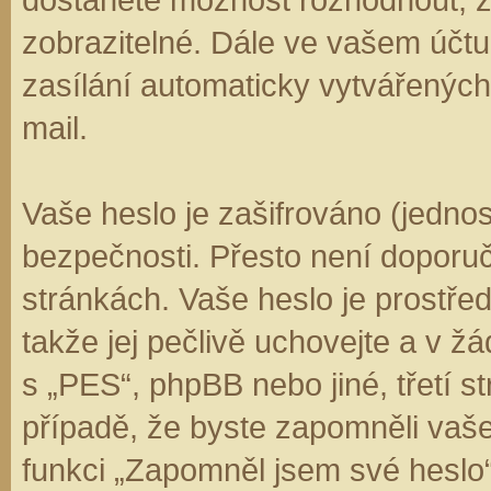
zobrazitelné. Dále ve vašem účt
zasílání automaticky vytvářenýc
mail.
Vaše heslo je zašifrováno (jedno
bezpečnosti. Přesto není doporuč
stránkách. Vaše heslo je prostře
takže jej pečlivě uchovejte a v 
s „PES“, phpBB nebo jiné, třetí s
případě, že byste zapomněli vaš
funkci „Zapomněl jsem své hesl