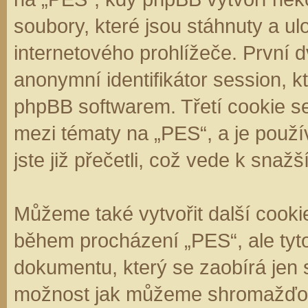
soubory, které jsou stáhnuty a 
internetového prohlížeče. První d
anonymní identifikátor session, k
phpBB softwarem. Třetí cookie se
mezi tématy na „PES“, a je použí
jste již přečetli, což vede k sna
Můžeme také vytvořit další cooki
během procházení „PES“, ale tyt
dokumentu, který se zaobírá jen 
možnost jak můžeme shromažďova