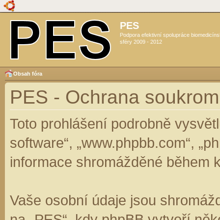
PES
Podpora efektivní spolupráce biomedicín
sféry 2009 - 2012
Obsah fóra
PES - Ochrana soukrom
Toto prohlášení podrobně vysvět
software“, „www.phpbb.com“, „ph
informace shromážděné během k
Vaše osobní údaje jsou shromáž
na „PES“, kdy phpBB vytvoří něko