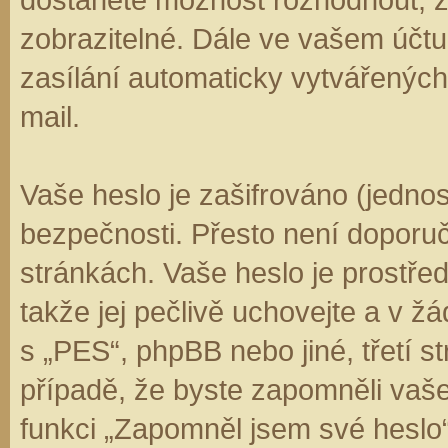
zobrazitelné. Dále ve vašem účt
zasílání automaticky vytvářenýc
mail.
Vaše heslo je zašifrováno (jedno
bezpečnosti. Přesto není doporuč
stránkách. Vaše heslo je prostře
takže jej pečlivě uchovejte a v 
s „PES“, phpBB nebo jiné, třetí s
případě, že byste zapomněli vaš
funkci „Zapomněl jsem své hesl