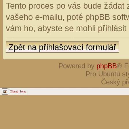
Tento proces po vás bude žádat 
vašeho e-mailu, poté phpBB soft
vám ho, abyste se mohli přihlási
Zpět na přihlašovací formulář
Powered by
phpBB
® F
Pro Ubuntu st
Český př
Obsah fóra