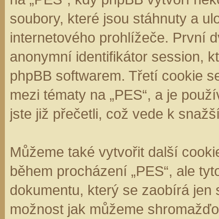
soubory, které jsou stáhnuty a 
internetového prohlížeče. První d
anonymní identifikátor session, k
phpBB softwarem. Třetí cookie se
mezi tématy na „PES“, a je použí
jste již přečetli, což vede k sna
Můžeme také vytvořit další cooki
během procházení „PES“, ale tyt
dokumentu, který se zaobírá jen 
možnost jak můžeme shromažďova