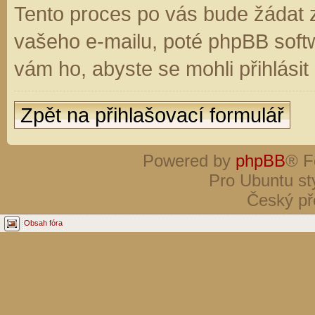
Tento proces po vás bude žádat 
vašeho e-mailu, poté phpBB soft
vám ho, abyste se mohli přihlási
Zpět na přihlašovací formulář
Powered by
phpBB
® F
Pro Ubuntu st
Český př
Obsah fóra