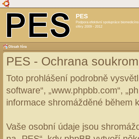
PES
Podpora efektivní spolupráce biomedicín
sféry 2009 - 2012
Obsah fóra
PES - Ochrana soukrom
Toto prohlášení podrobně vysvět
software“, „www.phpbb.com“, „ph
informace shromážděné během k
Vaše osobní údaje jsou shromáž
na „PES“, kdy phpBB vytvoří něko