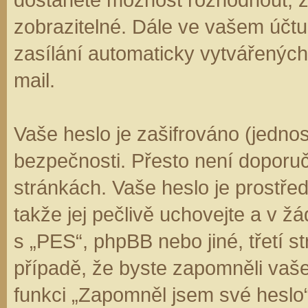
zobrazitelné. Dále ve vašem účt
zasílání automaticky vytvářenýc
mail.
Vaše heslo je zašifrováno (jedno
bezpečnosti. Přesto není doporuč
stránkách. Vaše heslo je prostře
takže jej pečlivě uchovejte a v 
s „PES“, phpBB nebo jiné, třetí s
případě, že byste zapomněli vaš
funkci „Zapomněl jsem své hesl