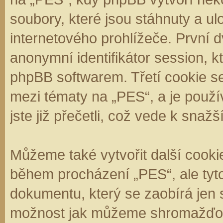
soubory, které jsou stáhnuty a 
internetového prohlížeče. První d
anonymní identifikátor session, k
phpBB softwarem. Třetí cookie se
mezi tématy na „PES“, a je použí
jste již přečetli, což vede k sna
Můžeme také vytvořit další cooki
během procházení „PES“, ale tyt
dokumentu, který se zaobírá jen 
možnost jak můžeme shromažďova