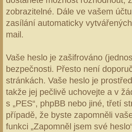
zobrazitelné. Dále ve vašem účt
zasílání automaticky vytvářenýc
mail.
Vaše heslo je zašifrováno (jedno
bezpečnosti. Přesto není doporuč
stránkách. Vaše heslo je prostře
takže jej pečlivě uchovejte a v 
s „PES“, phpBB nebo jiné, třetí s
případě, že byste zapomněli vaš
funkci „Zapomněl jsem své hesl