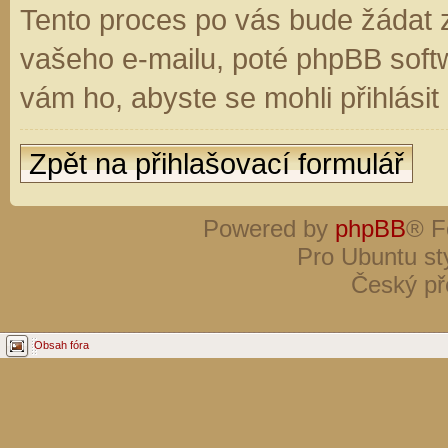
Tento proces po vás bude žádat 
vašeho e-mailu, poté phpBB soft
vám ho, abyste se mohli přihlási
Zpět na přihlašovací formulář
Powered by
phpBB
® F
Pro Ubuntu st
Český př
Obsah fóra