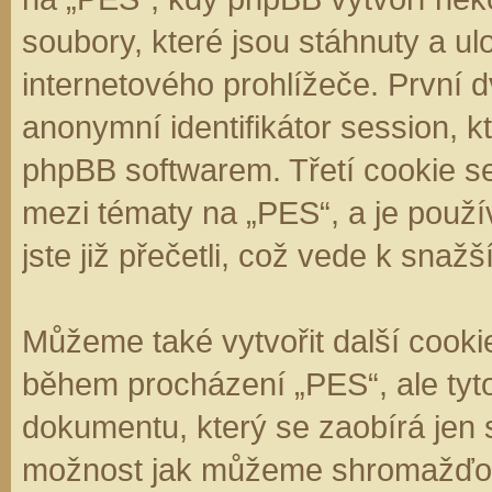
soubory, které jsou stáhnuty a 
internetového prohlížeče. První d
anonymní identifikátor session, k
phpBB softwarem. Třetí cookie se
mezi tématy na „PES“, a je použí
jste již přečetli, což vede k sna
Můžeme také vytvořit další cooki
během procházení „PES“, ale tyt
dokumentu, který se zaobírá jen 
možnost jak můžeme shromažďova