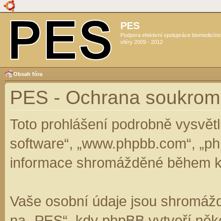
PES
Podpora efektivní spolupráce biomedicín
sféry 2009 - 2012
Obsah fóra
PES - Ochrana soukrom
Toto prohlášení podrobně vysvět
software“, „www.phpbb.com“, „ph
informace shromážděné během k
Vaše osobní údaje jsou shromáž
na „PES“, kdy phpBB vytvoří něko