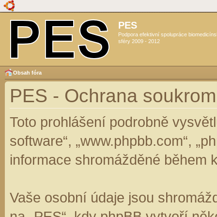
PES
Podpora efektivní spolupráce biomedicín
sféry 2009 - 2012
Obsah fóra
PES - Ochrana soukrom
Toto prohlášení podrobně vysvět
software“, „www.phpbb.com“, „ph
informace shromážděné během k
Vaše osobní údaje jsou shromáž
na „PES“, kdy phpBB vytvoří něko