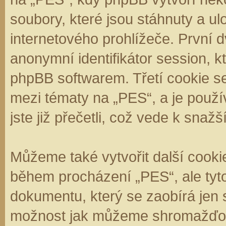
soubory, které jsou stáhnuty a 
internetového prohlížeče. První d
anonymní identifikátor session, k
phpBB softwarem. Třetí cookie se
mezi tématy na „PES“, a je použí
jste již přečetli, což vede k sna
Můžeme také vytvořit další cooki
během procházení „PES“, ale tyt
dokumentu, který se zaobírá jen 
možnost jak můžeme shromažďova