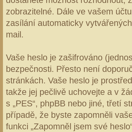
zobrazitelné. Dále ve vašem účt
zasílání automaticky vytvářenýc
mail.
Vaše heslo je zašifrováno (jedno
bezpečnosti. Přesto není doporuč
stránkách. Vaše heslo je prostře
takže jej pečlivě uchovejte a v 
s „PES“, phpBB nebo jiné, třetí s
případě, že byste zapomněli vaš
funkci „Zapomněl jsem své hesl