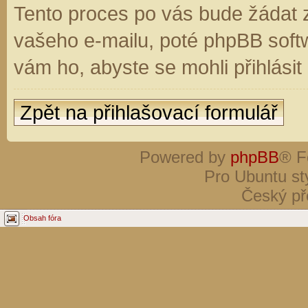
Tento proces po vás bude žádat 
vašeho e-mailu, poté phpBB soft
vám ho, abyste se mohli přihlási
Zpět na přihlašovací formulář
Powered by
phpBB
® F
Pro Ubuntu st
Český př
Obsah fóra