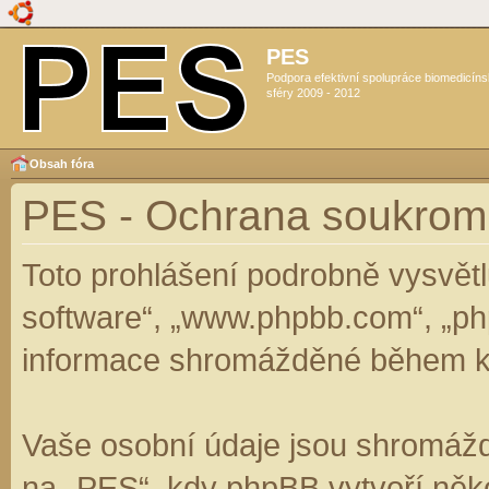
PES
Podpora efektivní spolupráce biomedicín
sféry 2009 - 2012
Obsah fóra
PES - Ochrana soukrom
Toto prohlášení podrobně vysvět
software“, „www.phpbb.com“, „ph
informace shromážděné během k
Vaše osobní údaje jsou shromáž
na „PES“, kdy phpBB vytvoří něko