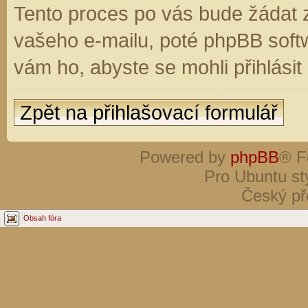
Tento proces po vás bude žádat 
vašeho e-mailu, poté phpBB soft
vám ho, abyste se mohli přihlási
Zpět na přihlašovací formulář
Powered by
phpBB
® F
Pro Ubuntu st
Český př
Obsah fóra