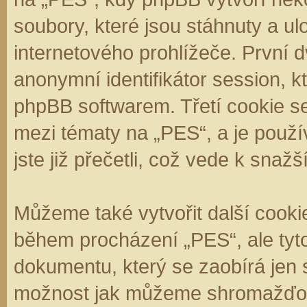
soubory, které jsou stáhnuty a 
internetového prohlížeče. První d
anonymní identifikátor session, k
phpBB softwarem. Třetí cookie se
mezi tématy na „PES“, a je použí
jste již přečetli, což vede k sna
Můžeme také vytvořit další cooki
během procházení „PES“, ale tyt
dokumentu, který se zaobírá jen 
možnost jak můžeme shromažďova