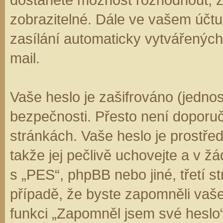
zobrazitelné. Dále ve vašem účt
zasílání automaticky vytvářenýc
mail.
Vaše heslo je zašifrováno (jedno
bezpečnosti. Přesto není doporuč
stránkách. Vaše heslo je prostře
takže jej pečlivě uchovejte a v 
s „PES“, phpBB nebo jiné, třetí s
případě, že byste zapomněli vaš
funkci „Zapomněl jsem své hesl