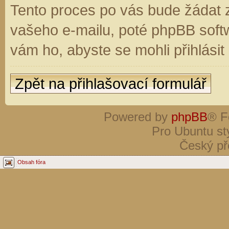
Tento proces po vás bude žádat 
vašeho e-mailu, poté phpBB soft
vám ho, abyste se mohli přihlási
Zpět na přihlašovací formulář
Powered by
phpBB
® F
Pro Ubuntu st
Český př
Obsah fóra