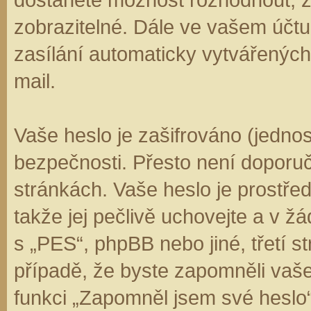
zobrazitelné. Dále ve vašem účt
zasílání automaticky vytvářenýc
mail.
Vaše heslo je zašifrováno (jedno
bezpečnosti. Přesto není doporuč
stránkách. Vaše heslo je prostře
takže jej pečlivě uchovejte a v 
s „PES“, phpBB nebo jiné, třetí s
případě, že byste zapomněli vaš
funkci „Zapomněl jsem své hesl