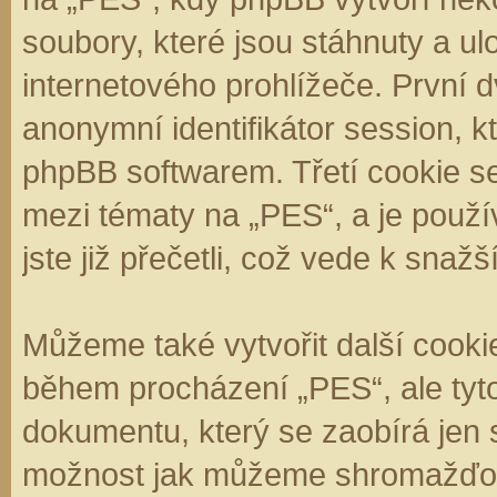
soubory, které jsou stáhnuty a 
internetového prohlížeče. První d
anonymní identifikátor session, k
phpBB softwarem. Třetí cookie se
mezi tématy na „PES“, a je použí
jste již přečetli, což vede k sna
Můžeme také vytvořit další cooki
během procházení „PES“, ale tyt
dokumentu, který se zaobírá jen 
možnost jak můžeme shromažďova