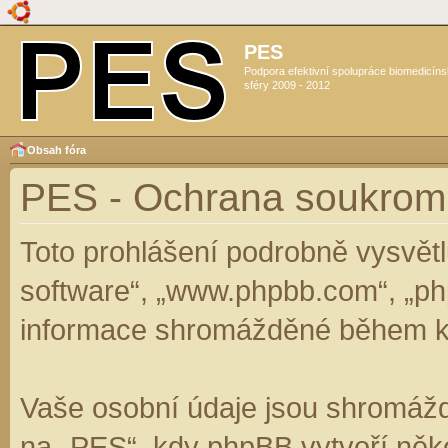
PES
Podpora efektivní spolupráce biomedicín
sféry 2009 - 2012
Obsah fóra
PES - Ochrana soukrom
Toto prohlášení podrobně vysvět
software“, „www.phpbb.com“, „ph
informace shromážděné během k
Vaše osobní údaje jsou shromáž
na „PES“, kdy phpBB vytvoří něko