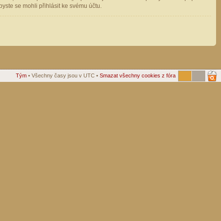
ste se mohli přihlásit ke svému účtu.
Tým
• Všechny časy jsou v UTC •
Smazat všechny cookies z fóra