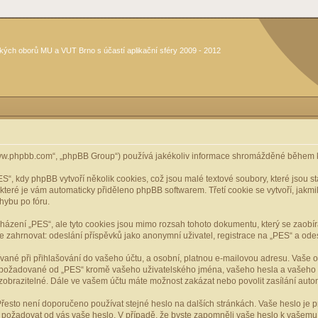
kých oborů MU a VUT Brno s účastí aplikační sféry 2009 - 2012
www.phpbb.com“, „phpBB Group“) používá jakékoliv informace shromážděné během k
, kdy phpBB vytvoří několik cookies, což jsou malé textové soubory, které jsou 
, které je vám automaticky přiděleno phpBB softwarem. Třetí cookie se vytvoří, jak
hybu po fóru.
cházení „PES“, ale tyto cookies jsou mimo rozsah tohoto dokumentu, který se zaobí
ahrnovat: odeslání příspěvků jako anonymní uživatel, registrace na „PES“ a odeslá
vané při přihlašování do vašeho účtu, a osobní, platnou e-mailovou adresu. Vaše 
mace požadované od „PES“ kromě vašeho uživatelského jména, vašeho hesla a vašeho 
zobrazitelné. Dále ve vašem účtu máte možnost zakázat nebo povolit zasílání aut
řesto není doporučeno používat stejné heslo na dalších stránkách. Vaše heslo je pr
y, požadovat od vás vaše heslo. V případě, že byste zapomněli vaše heslo k vašem