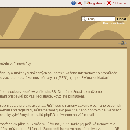
FAQ
Registrovat
Přihlásit se
Pokročilé hledání
aždé vaší návštěvy.
stáhnuty a uloženy v dočasných souborech vašeho internetového prohlížeče.
mile začnete procházet mezi tématy na „PES“, a je používána k ukládání
rá jen soubory, které vytvořilo phpBB. Druhá možnost jak můžeme
ní příspěvků po vaší registrace, když jste přihlášeni.
osobní údaje pro váš účet na „PES“ jsou chráněny zákony o ochraně osobních
e-mailu při registraci, můžeme zvolit jako povinné nebo dobrovolné. Ve všech
omaticky vytvářených e-mailů phpBB softwarem na váš e-mail.
ostředek k přístupu k vašemu účtu na „PES“, takže jej pečlivě uchovejte a
u účtu, můžete použít funkci „Zapomněl jsem své heslo“ poskytovanou phpBB