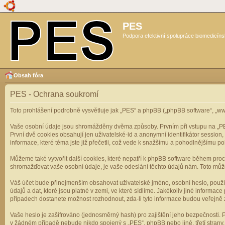
PES
Podpora efektivní spolupráce biomedicíns
Obsah fóra
PES - Ochrana soukromí
Toto prohlášení podrobně vysvětluje jak „PES“ a phpBB („phpBB software“, „
Vaše osobní údaje jsou shromážděny dvěma způsoby. Prvním při vstupu na „PES“
První dvě cookies obsahují jen uživatelské-id a anonymní identifikátor session
informace, které téma jste již přečetli, což vede k snažšímu a pohodlnějšímu po
Můžeme také vytvořit další cookies, které nepatří k phpBB software během pro
shromažďovat vaše osobní údaje, je vaše odeslání těchto údajů nám. Toto může z
Váš účet bude přinejmenším obsahovat uživatelské jméno, osobní heslo, použí
údajů a dat, které jsou platné v zemi, ve které sídlíme. Jakékoliv jiné infor
případech dostanete možnost rozhodnout, zda-li tyto informace budou veřejně 
Vaše heslo je zašifrováno (jednosměrný hash) pro zajištění jeho bezpečnosti. P
v žádném případě nebude nikdo spojený s „PES“, phpBB nebo jiné, třetí stran