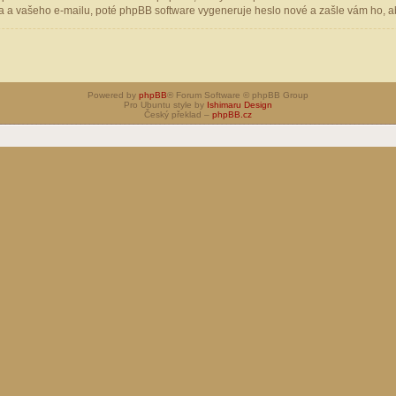
 a vašeho e-mailu, poté phpBB software vygeneruje heslo nové a zašle vám ho, aby
Powered by
phpBB
® Forum Software © phpBB Group
Pro Ubuntu style by
Ishimaru Design
Český překlad –
phpBB.cz