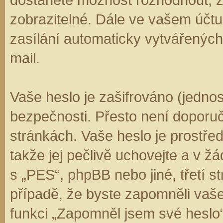
zobrazitelné. Dále ve vašem účt
zasílání automaticky vytvářenýc
mail.
Vaše heslo je zašifrováno (jedno
bezpečnosti. Přesto není doporuč
stránkách. Vaše heslo je prostře
takže jej pečlivě uchovejte a v 
s „PES“, phpBB nebo jiné, třetí s
případě, že byste zapomněli vaš
funkci „Zapomněl jsem své hesl