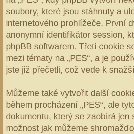
soubory, které jsou stáhnuty a 
internetového prohlížeče. První d
anonymní identifikátor session, k
phpBB softwarem. Třetí cookie se
mezi tématy na „PES“, a je použí
jste již přečetli, což vede k sna
Můžeme také vytvořit další cooki
během procházení „PES“, ale tyt
dokumentu, který se zaobírá jen 
možnost jak můžeme shromažďova