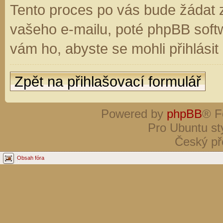
Tento proces po vás bude žádat 
vašeho e-mailu, poté phpBB soft
vám ho, abyste se mohli přihlási
Zpět na přihlašovací formulář
Powered by
phpBB
® F
Pro Ubuntu st
Český př
Obsah fóra