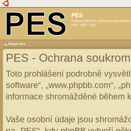
PES
Podpora efektivní spolupráce biomedicín
sféry 2009 - 2012
Obsah fóra
PES - Ochrana soukrom
Toto prohlášení podrobně vysvět
software“, „www.phpbb.com“, „ph
informace shromážděné během k
Vaše osobní údaje jsou shromáž
na „PES“, kdy phpBB vytvoří něko