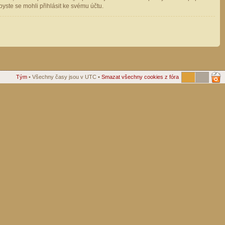
ste se mohli přihlásit ke svému účtu.
Tým
• Všechny časy jsou v UTC •
Smazat všechny cookies z fóra