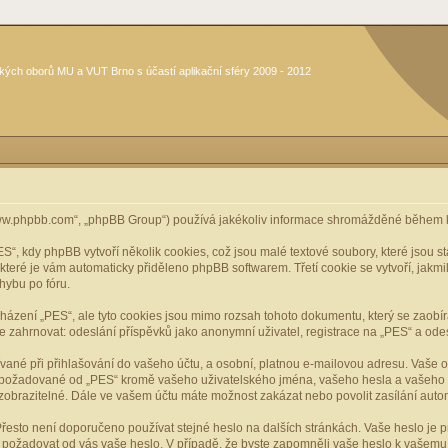
kých oborů MU a VUT Brno s účastí aplikační sféry 2009 - 2012
www.phpbb.com“, „phpBB Group“) používá jakékoliv informace shromážděné během k
, kdy phpBB vytvoří několik cookies, což jsou malé textové soubory, které jsou 
, které je vám automaticky přiděleno phpBB softwarem. Třetí cookie se vytvoří, jak
hybu po fóru.
cházení „PES“, ale tyto cookies jsou mimo rozsah tohoto dokumentu, který se zaobí
ahrnovat: odeslání příspěvků jako anonymní uživatel, registrace na „PES“ a odeslá
vané při přihlašování do vašeho účtu, a osobní, platnou e-mailovou adresu. Vaše 
mace požadované od „PES“ kromě vašeho uživatelského jména, vašeho hesla a vašeho 
zobrazitelné. Dále ve vašem účtu máte možnost zakázat nebo povolit zasílání aut
řesto není doporučeno používat stejné heslo na dalších stránkách. Vaše heslo je pr
y, požadovat od vás vaše heslo. V případě, že byste zapomněli vaše heslo k vašem