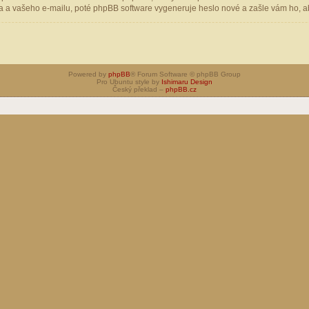
 a vašeho e-mailu, poté phpBB software vygeneruje heslo nové a zašle vám ho, aby
Powered by
phpBB
® Forum Software © phpBB Group
Pro Ubuntu style by
Ishimaru Design
Český překlad –
phpBB.cz