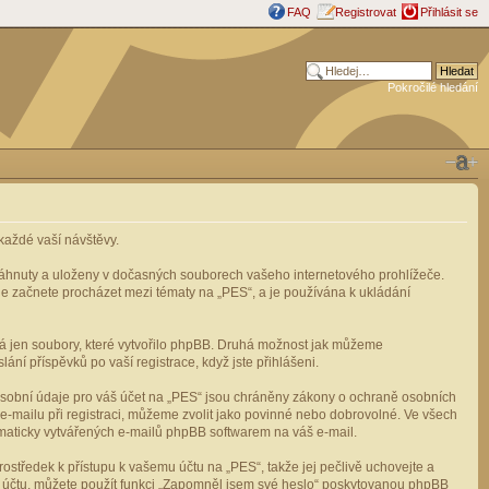
FAQ
Registrovat
Přihlásit se
Pokročilé hledání
aždé vaší návštěvy.
stáhnuty a uloženy v dočasných souborech vašeho internetového prohlížeče.
mile začnete procházet mezi tématy na „PES“, a je používána k ukládání
rá jen soubory, které vytvořilo phpBB. Druhá možnost jak můžeme
ní příspěvků po vaší registrace, když jste přihlášeni.
osobní údaje pro váš účet na „PES“ jsou chráněny zákony o ochraně osobních
e-mailu při registraci, můžeme zvolit jako povinné nebo dobrovolné. Ve všech
omaticky vytvářených e-mailů phpBB softwarem na váš e-mail.
ostředek k přístupu k vašemu účtu na „PES“, takže jej pečlivě uchovejte a
u účtu, můžete použít funkci „Zapomněl jsem své heslo“ poskytovanou phpBB