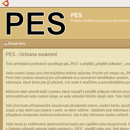
PES
Podpora efektivní spolupráce biomedicíns
Obsah fóra
PES - Ochrana soukromí
Toto prohlášení podrobně vysvětluje jak „PES“ a phpBB („phpBB software“, „
Vaše osobní údaje jsou shromážděny dvěma způsoby. Prvním při vstupu na „PES“
První dvě cookies obsahují jen uživatelské-id a anonymní identifikátor session
informace, které téma jste již přečetli, což vede k snažšímu a pohodlnějšímu po
Můžeme také vytvořit další cookies, které nepatří k phpBB software během pro
shromažďovat vaše osobní údaje, je vaše odeslání těchto údajů nám. Toto může z
Váš účet bude přinejmenším obsahovat uživatelské jméno, osobní heslo, použí
údajů a dat, které jsou platné v zemi, ve které sídlíme. Jakékoliv jiné infor
případech dostanete možnost rozhodnout, zda-li tyto informace budou veřejně 
Vaše heslo je zašifrováno (jednosměrný hash) pro zajištění jeho bezpečnosti. P
v žádném případě nebude nikdo spojený s „PES“, phpBB nebo jiné, třetí stran