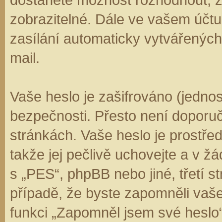
zobrazitelné. Dále ve vašem účt
zasílání automaticky vytvářenýc
mail.
Vaše heslo je zašifrováno (jedno
bezpečnosti. Přesto není doporuč
stránkách. Vaše heslo je prostře
takže jej pečlivě uchovejte a v 
s „PES“, phpBB nebo jiné, třetí s
případě, že byste zapomněli vaš
funkci „Zapomněl jsem své hesl