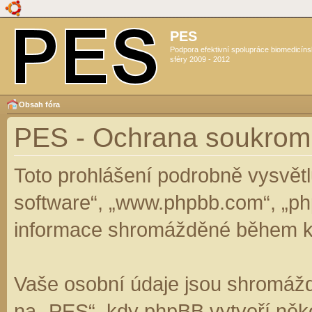
PES
Podpora efektivní spolupráce biomedicín
sféry 2009 - 2012
Obsah fóra
PES - Ochrana soukrom
Toto prohlášení podrobně vysvět
software“, „www.phpbb.com“, „ph
informace shromážděné během k
Vaše osobní údaje jsou shromáž
na „PES“, kdy phpBB vytvoří něko