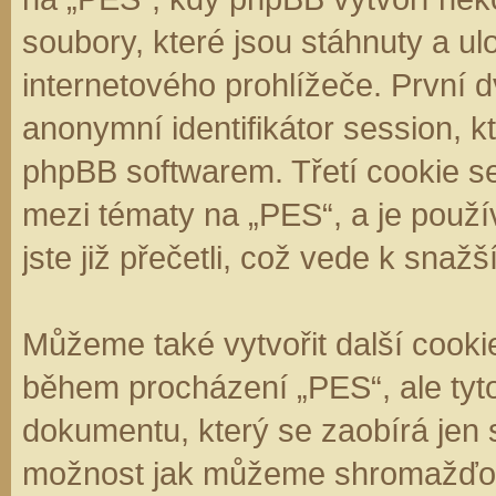
soubory, které jsou stáhnuty a 
internetového prohlížeče. První d
anonymní identifikátor session, k
phpBB softwarem. Třetí cookie se
mezi tématy na „PES“, a je použí
jste již přečetli, což vede k sna
Můžeme také vytvořit další cooki
během procházení „PES“, ale tyt
dokumentu, který se zaobírá jen 
možnost jak můžeme shromažďova