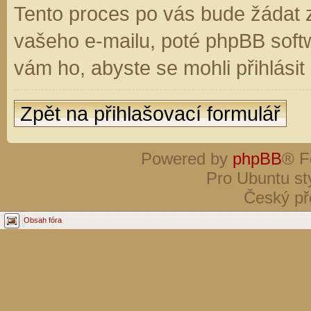
Tento proces po vás bude žádat 
vašeho e-mailu, poté phpBB soft
vám ho, abyste se mohli přihlási
Zpět na přihlašovací formulář
Powered by
phpBB
® F
Pro Ubuntu st
Český př
Obsah fóra