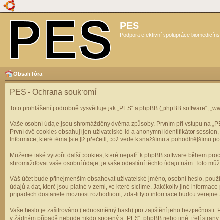
PES
Podpora efektivní spolupráce biomedicíns
Obsah fóra
PES - Ochrana soukromí
Toto prohlášení podrobně vysvětluje jak „PES“ a phpBB („phpBB software“, „
Vaše osobní údaje jsou shromážděny dvěma způsoby. Prvním při vstupu na „PES“
První dvě cookies obsahují jen uživatelské-id a anonymní identifikátor session
informace, které téma jste již přečetli, což vede k snažšímu a pohodlnějšímu po
Můžeme také vytvořit další cookies, které nepatří k phpBB software během pro
shromažďovat vaše osobní údaje, je vaše odeslání těchto údajů nám. Toto může z
Váš účet bude přinejmenším obsahovat uživatelské jméno, osobní heslo, použí
údajů a dat, které jsou platné v zemi, ve které sídlíme. Jakékoliv jiné infor
případech dostanete možnost rozhodnout, zda-li tyto informace budou veřejně 
Vaše heslo je zašifrováno (jednosměrný hash) pro zajištění jeho bezpečnosti. P
v žádném případě nebude nikdo spojený s „PES“, phpBB nebo jiné, třetí stran