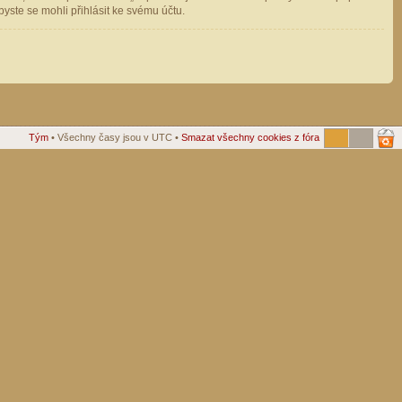
ste se mohli přihlásit ke svému účtu.
Tým
• Všechny časy jsou v UTC •
Smazat všechny cookies z fóra