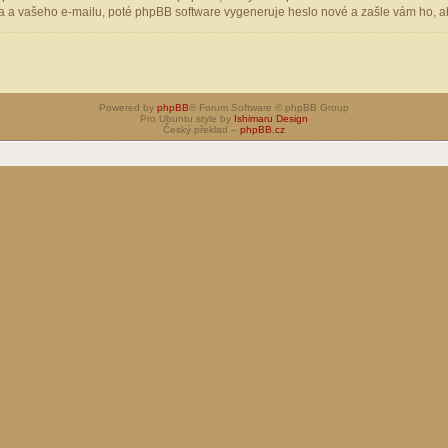
 a vašeho e-mailu, poté phpBB software vygeneruje heslo nové a zašle vám ho, aby
Powered by
phpBB
® Forum Software © phpBB Group
Pro Ubuntu style by
Ishimaru Design
Český překlad –
phpBB.cz