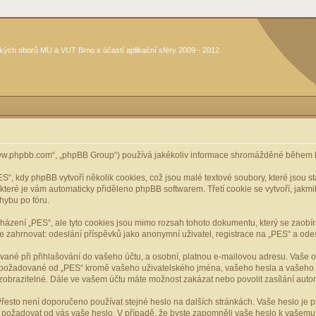
kých oborů MU a VUT Brno s účastí aplikační sféry 2009 - 2012
www.phpbb.com“, „phpBB Group“) používá jakékoliv informace shromážděné během k
, kdy phpBB vytvoří několik cookies, což jsou malé textové soubory, které jsou 
, které je vám automaticky přiděleno phpBB softwarem. Třetí cookie se vytvoří, jak
hybu po fóru.
cházení „PES“, ale tyto cookies jsou mimo rozsah tohoto dokumentu, který se zaobí
ahrnovat: odeslání příspěvků jako anonymní uživatel, registrace na „PES“ a odeslá
vané při přihlašování do vašeho účtu, a osobní, platnou e-mailovou adresu. Vaše 
mace požadované od „PES“ kromě vašeho uživatelského jména, vašeho hesla a vašeho 
zobrazitelné. Dále ve vašem účtu máte možnost zakázat nebo povolit zasílání aut
řesto není doporučeno používat stejné heslo na dalších stránkách. Vaše heslo je pr
y, požadovat od vás vaše heslo. V případě, že byste zapomněli vaše heslo k vašem