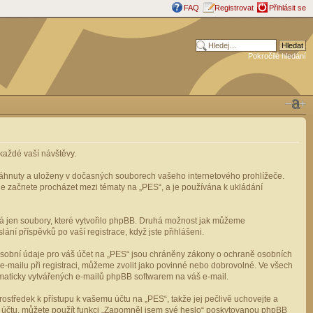
FAQ
Registrovat
Přihlásit se
Pokročilé hledání
aždé vaší návštěvy.
stáhnuty a uloženy v dočasných souborech vašeho internetového prohlížeče.
mile začnete procházet mezi tématy na „PES“, a je používána k ukládání
rá jen soubory, které vytvořilo phpBB. Druhá možnost jak můžeme
ní příspěvků po vaší registrace, když jste přihlášeni.
osobní údaje pro váš účet na „PES“ jsou chráněny zákony o ochraně osobních
e-mailu při registraci, můžeme zvolit jako povinné nebo dobrovolné. Ve všech
omaticky vytvářených e-mailů phpBB softwarem na váš e-mail.
ostředek k přístupu k vašemu účtu na „PES“, takže jej pečlivě uchovejte a
u účtu, můžete použít funkci „Zapomněl jsem své heslo“ poskytovanou phpBB