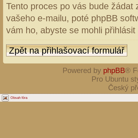
Tento proces po vás bude žádat 
vašeho e-mailu, poté phpBB soft
vám ho, abyste se mohli přihlási
Zpět na přihlašovací formulář
Powered by
phpBB
® F
Pro Ubuntu st
Český př
Obsah fóra