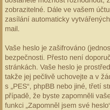
zobrazitelné. Dále ve vašem účt
zasílání automaticky vytvářenýc
mail.
Vaše heslo je zašifrováno (jedno
bezpečnosti. Přesto není doporuč
stránkách. Vaše heslo je prostře
takže jej pečlivě uchovejte a v 
s „PES“, phpBB nebo jiné, třetí s
případě, že byste zapomněli vaš
funkci „Zapomněl jsem své hesl