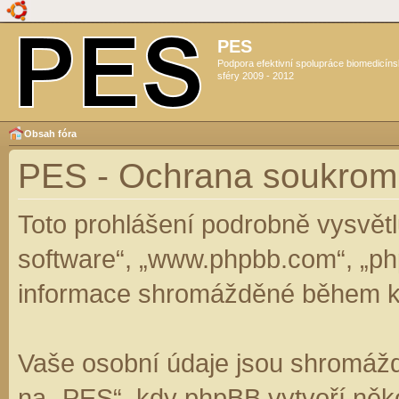
PES
Podpora efektivní spolupráce biomedicín
sféry 2009 - 2012
Obsah fóra
PES - Ochrana soukrom
Toto prohlášení podrobně vysvět
software“, „www.phpbb.com“, „ph
informace shromážděné během k
Vaše osobní údaje jsou shromáž
na „PES“, kdy phpBB vytvoří něko