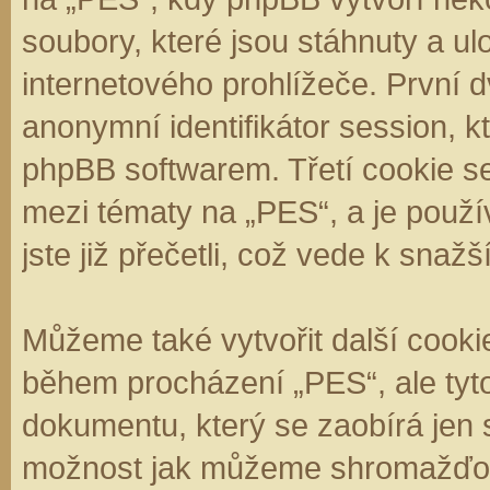
soubory, které jsou stáhnuty a 
internetového prohlížeče. První d
anonymní identifikátor session, k
phpBB softwarem. Třetí cookie se
mezi tématy na „PES“, a je použí
jste již přečetli, což vede k sna
Můžeme také vytvořit další cooki
během procházení „PES“, ale tyt
dokumentu, který se zaobírá jen 
možnost jak můžeme shromažďova