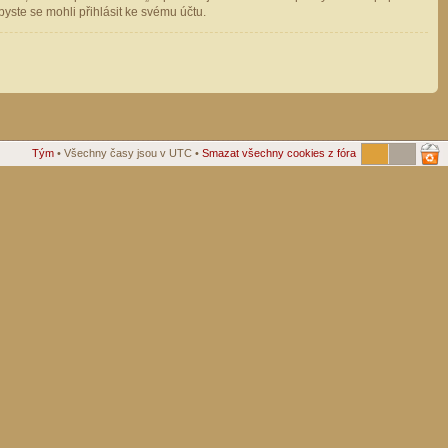
ste se mohli přihlásit ke svému účtu.
Tým
• Všechny časy jsou v UTC •
Smazat všechny cookies z fóra