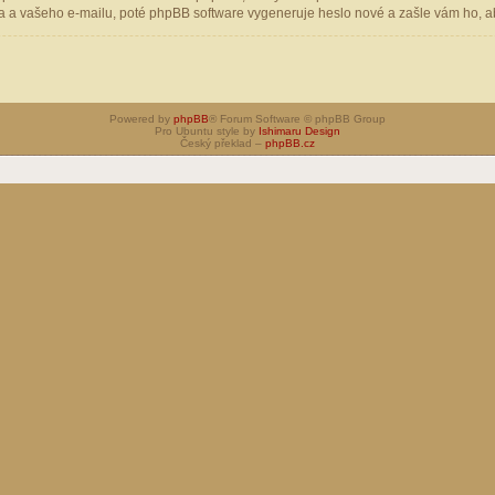
 a vašeho e-mailu, poté phpBB software vygeneruje heslo nové a zašle vám ho, aby
Powered by
phpBB
® Forum Software © phpBB Group
Pro Ubuntu style by
Ishimaru Design
Český překlad –
phpBB.cz