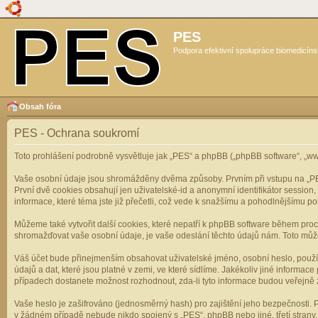
PES
Podpora efektivní spolupráce biomedicíns
Obsah fóra
PES - Ochrana soukromí
Toto prohlášení podrobně vysvětluje jak „PES“ a phpBB („phpBB software“, „
Vaše osobní údaje jsou shromážděny dvěma způsoby. Prvním při vstupu na „PES“
První dvě cookies obsahují jen uživatelské-id a anonymní identifikátor session
informace, které téma jste již přečetli, což vede k snažšímu a pohodlnějšímu po
Můžeme také vytvořit další cookies, které nepatří k phpBB software během pro
shromažďovat vaše osobní údaje, je vaše odeslání těchto údajů nám. Toto může z
Váš účet bude přinejmenším obsahovat uživatelské jméno, osobní heslo, použí
údajů a dat, které jsou platné v zemi, ve které sídlíme. Jakékoliv jiné infor
případech dostanete možnost rozhodnout, zda-li tyto informace budou veřejně 
Vaše heslo je zašifrováno (jednosměrný hash) pro zajištění jeho bezpečnosti. P
v žádném případě nebude nikdo spojený s „PES“, phpBB nebo jiné, třetí stran