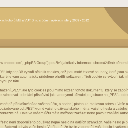
kých oborů MU a VUT Brno s účastí aplikační sféry 2009 - 2012
www.phpbb.com“, „phpBB Group“) používá jakékoliv informace shromážděné během k
, kdy phpBB vytvoří několik cookies, což jsou malé textové soubory, které jsou 
, které je vám automaticky přiděleno phpBB softwarem. Třetí cookie se vytvoří, jak
hybu po fóru.
cházení „PES“, ale tyto cookies jsou mimo rozsah tohoto dokumentu, který se zaobí
ahrnovat: odeslání příspěvků jako anonymní uživatel, registrace na „PES“ a odeslá
vané při přihlašování do vašeho účtu, a osobní, platnou e-mailovou adresu. Vaše 
mace požadované od „PES“ kromě vašeho uživatelského jména, vašeho hesla a vašeho 
zobrazitelné. Dále ve vašem účtu máte možnost zakázat nebo povolit zasílání aut
řesto není doporučeno používat stejné heslo na dalších stránkách. Vaše heslo je pr
y, požadovat od vás vaše heslo. V případě, že byste zapomněli vaše heslo k vašem