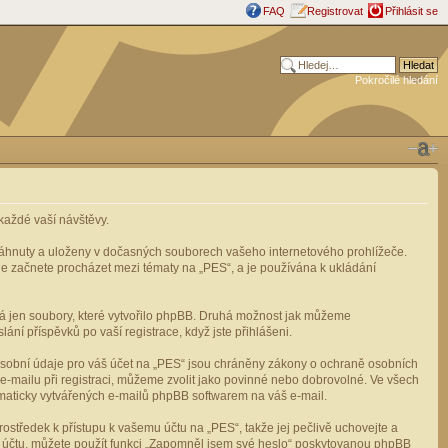
FAQ
Registrovat
Přihlásit se
Pokročilé hledání
aždé vaší návštěvy.
stáhnuty a uloženy v dočasných souborech vašeho internetového prohlížeče.
mile začnete procházet mezi tématy na „PES“, a je používána k ukládání
rá jen soubory, které vytvořilo phpBB. Druhá možnost jak můžeme
ní příspěvků po vaší registrace, když jste přihlášeni.
osobní údaje pro váš účet na „PES“ jsou chráněny zákony o ochraně osobních
e-mailu při registraci, můžeme zvolit jako povinné nebo dobrovolné. Ve všech
omaticky vytvářených e-mailů phpBB softwarem na váš e-mail.
ostředek k přístupu k vašemu účtu na „PES“, takže jej pečlivě uchovejte a
u účtu, můžete použít funkci „Zapomněl jsem své heslo“ poskytovanou phpBB