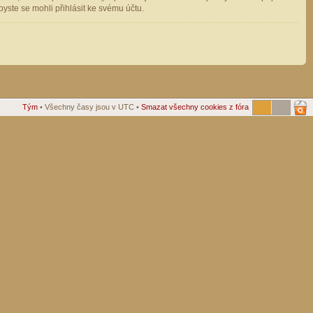
ste se mohli přihlásit ke svému účtu.
Tým
• Všechny časy jsou v UTC •
Smazat všechny cookies z fóra