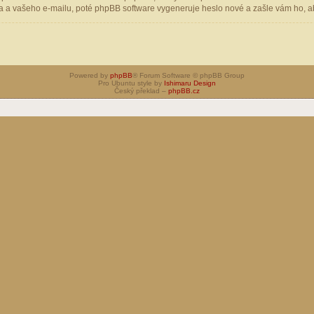
 a vašeho e-mailu, poté phpBB software vygeneruje heslo nové a zašle vám ho, aby
Powered by
phpBB
® Forum Software © phpBB Group
Pro Ubuntu style by
Ishimaru Design
Český překlad –
phpBB.cz