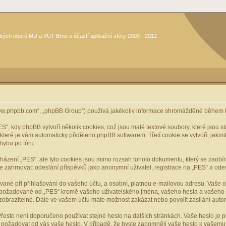
kých oborů MU a VUT Brno s účastí aplikační sféry 2009 - 2012
www.phpbb.com“, „phpBB Group“) používá jakékoliv informace shromážděné během k
, kdy phpBB vytvoří několik cookies, což jsou malé textové soubory, které jsou 
, které je vám automaticky přiděleno phpBB softwarem. Třetí cookie se vytvoří, jak
hybu po fóru.
cházení „PES“, ale tyto cookies jsou mimo rozsah tohoto dokumentu, který se zaobí
ahrnovat: odeslání příspěvků jako anonymní uživatel, registrace na „PES“ a odeslá
vané při přihlašování do vašeho účtu, a osobní, platnou e-mailovou adresu. Vaše 
mace požadované od „PES“ kromě vašeho uživatelského jména, vašeho hesla a vašeho 
zobrazitelné. Dále ve vašem účtu máte možnost zakázat nebo povolit zasílání aut
řesto není doporučeno používat stejné heslo na dalších stránkách. Vaše heslo je pr
y, požadovat od vás vaše heslo. V případě, že byste zapomněli vaše heslo k vašem