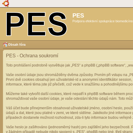
PES
Podpora efektivní spolupráce biomedicíns
Obsah fóra
PES - Ochrana soukromí
Toto prohlášení podrobně vysvětluje jak „PES“ a phpBB („phpBB software“, „
Vaše osobní údaje jsou shromážděny dvěma způsoby. Prvním při vstupu na „PES“
První dvě cookies obsahují jen uživatelské-id a anonymní identifikátor session
informace, které téma jste již přečetli, což vede k snažšímu a pohodlnějšímu po
Můžeme také vytvořit další cookies, které nepatří k phpBB software během pro
shromažďovat vaše osobní údaje, je vaše odeslání těchto údajů nám. Toto může z
Váš účet bude přinejmenším obsahovat uživatelské jméno, osobní heslo, použí
údajů a dat, které jsou platné v zemi, ve které sídlíme. Jakékoliv jiné infor
případech dostanete možnost rozhodnout, zda-li tyto informace budou veřejně 
Vaše heslo je zašifrováno (jednosměrný hash) pro zajištění jeho bezpečnosti. P
v žádném případě nebude nikdo spojený s „PES“, phpBB nebo jiné, třetí stran