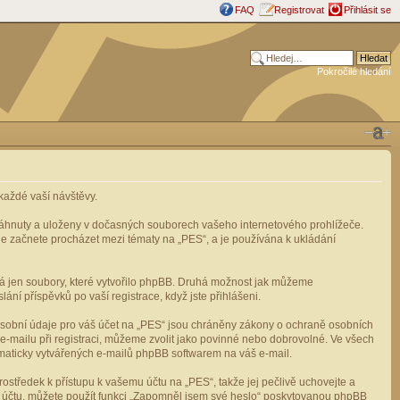
FAQ
Registrovat
Přihlásit se
Pokročilé hledání
aždé vaší návštěvy.
stáhnuty a uloženy v dočasných souborech vašeho internetového prohlížeče.
mile začnete procházet mezi tématy na „PES“, a je používána k ukládání
rá jen soubory, které vytvořilo phpBB. Druhá možnost jak můžeme
ní příspěvků po vaší registrace, když jste přihlášeni.
osobní údaje pro váš účet na „PES“ jsou chráněny zákony o ochraně osobních
e-mailu při registraci, můžeme zvolit jako povinné nebo dobrovolné. Ve všech
omaticky vytvářených e-mailů phpBB softwarem na váš e-mail.
ostředek k přístupu k vašemu účtu na „PES“, takže jej pečlivě uchovejte a
u účtu, můžete použít funkci „Zapomněl jsem své heslo“ poskytovanou phpBB