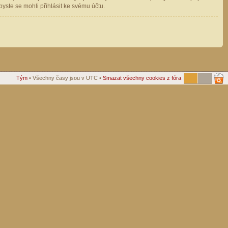
ste se mohli přihlásit ke svému účtu.
Tým
• Všechny časy jsou v UTC •
Smazat všechny cookies z fóra