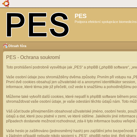
PES
Podpora efektivní spolupráce biomedicíns
Obsah fóra
PES - Ochrana soukromí
Toto prohlášení podrobně vysvětluje jak „PES“ a phpBB („phpBB software“, „
Vaše osobní údaje jsou shromážděny dvěma způsoby. Prvním při vstupu na „PES“
První dvě cookies obsahují jen uživatelské-id a anonymní identifikátor session
informace, které téma jste již přečetli, což vede k snažšímu a pohodlnějšímu po
Můžeme také vytvořit další cookies, které nepatří k phpBB software během pro
shromažďovat vaše osobní údaje, je vaše odeslání těchto údajů nám. Toto může z
Váš účet bude přinejmenším obsahovat uživatelské jméno, osobní heslo, použí
údajů a dat, které jsou platné v zemi, ve které sídlíme. Jakékoliv jiné infor
případech dostanete možnost rozhodnout, zda-li tyto informace budou veřejně 
Vaše heslo je zašifrováno (jednosměrný hash) pro zajištění jeho bezpečnosti. P
v žádném případě nebude nikdo spojený s „PES“, phpBB nebo jiné, třetí stran