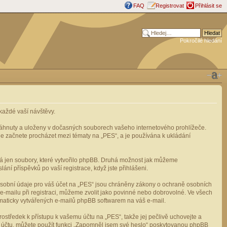
FAQ
Registrovat
Přihlásit se
Pokročilé hledání
aždé vaší návštěvy.
stáhnuty a uloženy v dočasných souborech vašeho internetového prohlížeče.
mile začnete procházet mezi tématy na „PES“, a je používána k ukládání
rá jen soubory, které vytvořilo phpBB. Druhá možnost jak můžeme
ní příspěvků po vaší registrace, když jste přihlášeni.
osobní údaje pro váš účet na „PES“ jsou chráněny zákony o ochraně osobních
e-mailu při registraci, můžeme zvolit jako povinné nebo dobrovolné. Ve všech
omaticky vytvářených e-mailů phpBB softwarem na váš e-mail.
ostředek k přístupu k vašemu účtu na „PES“, takže jej pečlivě uchovejte a
u účtu, můžete použít funkci „Zapomněl jsem své heslo“ poskytovanou phpBB