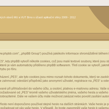
kých oborů MU a VUT Brno s účastí aplikační sféry 2009 - 2012
www.phpbb.com“, „phpBB Group“) používá jakékoliv informace shromážděné během k
, kdy phpBB vytvoří několik cookies, což jsou malé textové soubory, které jsou 
, které je vám automaticky přiděleno phpBB softwarem. Třetí cookie se vytvoří, jak
hybu po fóru.
cházení „PES“, ale tyto cookies jsou mimo rozsah tohoto dokumentu, který se zaobí
ahrnovat: odeslání příspěvků jako anonymní uživatel, registrace na „PES“ a odeslá
vané při přihlašování do vašeho účtu, a osobní, platnou e-mailovou adresu. Vaše 
mace požadované od „PES“ kromě vašeho uživatelského jména, vašeho hesla a vašeho 
zobrazitelné. Dále ve vašem účtu máte možnost zakázat nebo povolit zasílání aut
řesto není doporučeno používat stejné heslo na dalších stránkách. Vaše heslo je pr
y, požadovat od vás vaše heslo. V případě, že byste zapomněli vaše heslo k vašem