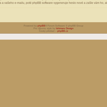
 a vašeho e-mailu, poté phpBB software vygeneruje heslo nové a zašle vám ho, aby
Powered by
phpBB
® Forum Software © phpBB Group
Pro Ubuntu style by
Ishimaru Design
Český překlad –
phpBB.cz