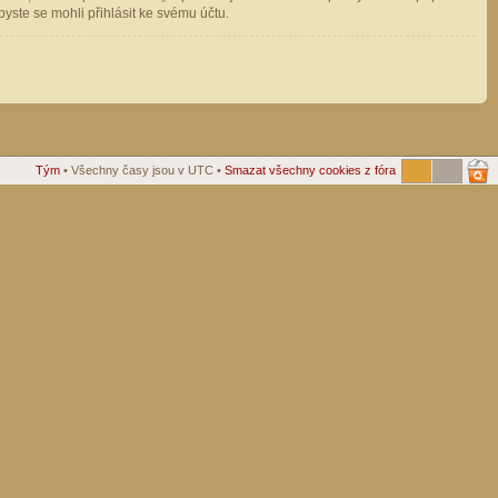
ste se mohli přihlásit ke svému účtu.
Tým
• Všechny časy jsou v UTC •
Smazat všechny cookies z fóra