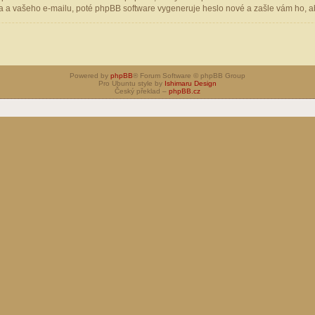
 a vašeho e-mailu, poté phpBB software vygeneruje heslo nové a zašle vám ho, aby
Powered by
phpBB
® Forum Software © phpBB Group
Pro Ubuntu style by
Ishimaru Design
Český překlad –
phpBB.cz