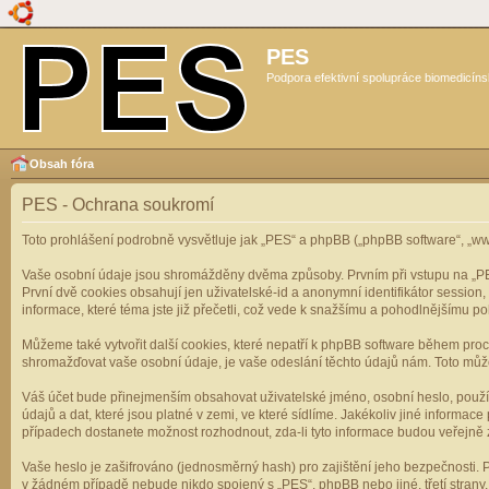
PES
Podpora efektivní spolupráce biomedicíns
Obsah fóra
PES - Ochrana soukromí
Toto prohlášení podrobně vysvětluje jak „PES“ a phpBB („phpBB software“, „
Vaše osobní údaje jsou shromážděny dvěma způsoby. Prvním při vstupu na „PES“
První dvě cookies obsahují jen uživatelské-id a anonymní identifikátor session
informace, které téma jste již přečetli, což vede k snažšímu a pohodlnějšímu po
Můžeme také vytvořit další cookies, které nepatří k phpBB software během pro
shromažďovat vaše osobní údaje, je vaše odeslání těchto údajů nám. Toto může z
Váš účet bude přinejmenším obsahovat uživatelské jméno, osobní heslo, použí
údajů a dat, které jsou platné v zemi, ve které sídlíme. Jakékoliv jiné infor
případech dostanete možnost rozhodnout, zda-li tyto informace budou veřejně 
Vaše heslo je zašifrováno (jednosměrný hash) pro zajištění jeho bezpečnosti. P
v žádném případě nebude nikdo spojený s „PES“, phpBB nebo jiné, třetí stran