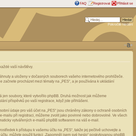
FAQ
Registrovat
Přihlásit se
Pokročilé hledání
aždé vaší návštěvy.
stáhnuty a uloženy v dočasných souborech vašeho internetového prohlížeče.
mile začnete procházet mezi tématy na „PES“, a je používána k ukládání
rá jen soubory, které vytvořilo phpBB. Druhá možnost jak můžeme
ní příspěvků po vaší registrace, když jste přihlášeni.
osobní údaje pro váš účet na „PES“ jsou chráněny zákony o ochraně osobních
e-mailu při registraci, můžeme zvolit jako povinné nebo dobrovolné. Ve všech
omaticky vytvářených e-mailů phpBB softwarem na váš e-mail.
ostředek k přístupu k vašemu účtu na „PES“, takže jej pečlivě uchovejte a
u účtu, můžete použít funkci „Zapomněl jsem své heslo“ poskytovanou phpBB