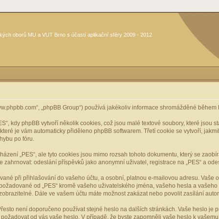
kých oborů MU a VUT Brno s účastí aplikační sféry 2009 - 2012
www.phpbb.com“, „phpBB Group“) používá jakékoliv informace shromážděné během k
, kdy phpBB vytvoří několik cookies, což jsou malé textové soubory, které jsou 
, které je vám automaticky přiděleno phpBB softwarem. Třetí cookie se vytvoří, jak
hybu po fóru.
cházení „PES“, ale tyto cookies jsou mimo rozsah tohoto dokumentu, který se zaobí
ahrnovat: odeslání příspěvků jako anonymní uživatel, registrace na „PES“ a odeslá
vané při přihlašování do vašeho účtu, a osobní, platnou e-mailovou adresu. Vaše 
mace požadované od „PES“ kromě vašeho uživatelského jména, vašeho hesla a vašeho 
zobrazitelné. Dále ve vašem účtu máte možnost zakázat nebo povolit zasílání aut
řesto není doporučeno používat stejné heslo na dalších stránkách. Vaše heslo je pr
y, požadovat od vás vaše heslo. V případě, že byste zapomněli vaše heslo k vašem