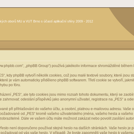
kých oborů MU a VUT Brno s účastí aplikační sféry 2009 - 2012
www.phpbb.com“, „phpBB Group“) používá jakékoliv informace shromážděné během k
, kdy phpBB vytvoří několik cookies, což jsou malé textové soubory, které jsou 
, které je vám automaticky přiděleno phpBB softwarem. Třetí cookie se vytvoří, jak
hybu po fóru.
cházení „PES“, ale tyto cookies jsou mimo rozsah tohoto dokumentu, který se zaobí
ahrnovat: odeslání příspěvků jako anonymní uživatel, registrace na „PES“ a odeslá
vané při přihlašování do vašeho účtu, a osobní, platnou e-mailovou adresu. Vaše 
mace požadované od „PES“ kromě vašeho uživatelského jména, vašeho hesla a vašeho 
zobrazitelné. Dále ve vašem účtu máte možnost zakázat nebo povolit zasílání aut
řesto není doporučeno používat stejné heslo na dalších stránkách. Vaše heslo je pr
y, požadovat od vás vaše heslo. V případě, že byste zapomněli vaše heslo k vašem