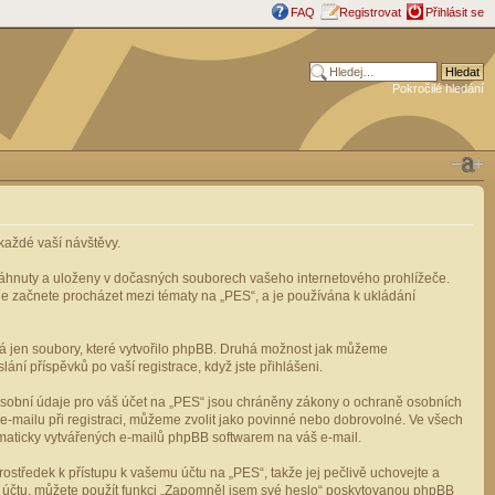
FAQ
Registrovat
Přihlásit se
Pokročilé hledání
aždé vaší návštěvy.
stáhnuty a uloženy v dočasných souborech vašeho internetového prohlížeče.
mile začnete procházet mezi tématy na „PES“, a je používána k ukládání
rá jen soubory, které vytvořilo phpBB. Druhá možnost jak můžeme
ní příspěvků po vaší registrace, když jste přihlášeni.
osobní údaje pro váš účet na „PES“ jsou chráněny zákony o ochraně osobních
e-mailu při registraci, můžeme zvolit jako povinné nebo dobrovolné. Ve všech
omaticky vytvářených e-mailů phpBB softwarem na váš e-mail.
ostředek k přístupu k vašemu účtu na „PES“, takže jej pečlivě uchovejte a
u účtu, můžete použít funkci „Zapomněl jsem své heslo“ poskytovanou phpBB