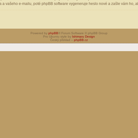
 a vašeho e-mailu, poté phpBB software vygeneruje heslo nové a zašle vám ho, aby
Powered by
phpBB
® Forum Software © phpBB Group
Pro Ubuntu style by
Ishimaru Design
Český překlad –
phpBB.cz