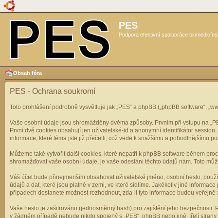
PES
Podpora efektivní spolupráce biomedicíns
Obsah fóra
PES - Ochrana soukromí
Toto prohlášení podrobně vysvětluje jak „PES“ a phpBB („phpBB software“, „
Vaše osobní údaje jsou shromážděny dvěma způsoby. Prvním při vstupu na „PES“
První dvě cookies obsahují jen uživatelské-id a anonymní identifikátor session
informace, které téma jste již přečetli, což vede k snažšímu a pohodlnějšímu po
Můžeme také vytvořit další cookies, které nepatří k phpBB software během pro
shromažďovat vaše osobní údaje, je vaše odeslání těchto údajů nám. Toto může z
Váš účet bude přinejmenším obsahovat uživatelské jméno, osobní heslo, použí
údajů a dat, které jsou platné v zemi, ve které sídlíme. Jakékoliv jiné infor
případech dostanete možnost rozhodnout, zda-li tyto informace budou veřejně 
Vaše heslo je zašifrováno (jednosměrný hash) pro zajištění jeho bezpečnosti. P
v žádném případě nebude nikdo spojený s „PES“, phpBB nebo jiné, třetí stran