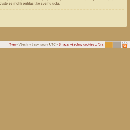
ste se mohli přihlásit ke svému účtu.
Tým
• Všechny časy jsou v UTC •
Smazat všechny cookies z fóra