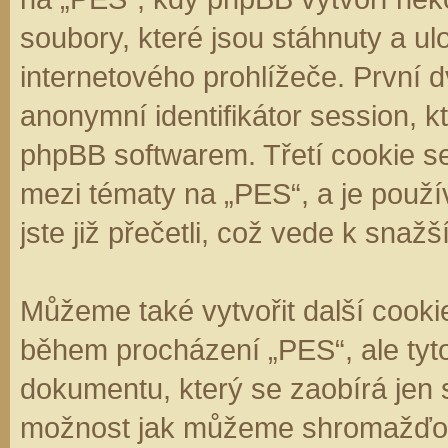
soubory, které jsou stáhnuty a 
internetového prohlížeče. První d
anonymní identifikátor session, k
phpBB softwarem. Třetí cookie se
mezi tématy na „PES“, a je použí
jste již přečetli, což vede k sna
Můžeme také vytvořit další cooki
během procházení „PES“, ale tyt
dokumentu, který se zaobírá jen 
možnost jak můžeme shromažďova