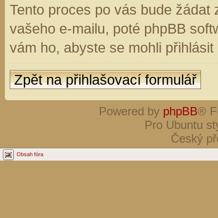
Tento proces po vás bude žádat 
vašeho e-mailu, poté phpBB soft
vám ho, abyste se mohli přihlási
Zpět na přihlašovací formulář
Powered by
phpBB
® F
Pro Ubuntu st
Český př
Obsah fóra