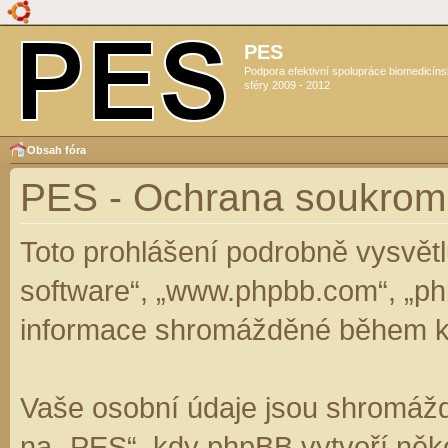
PES
Podpora efektivní spolupráce biomedicín
sféry 2009 - 2012
Obsah fóra
PES - Ochrana soukrom
Toto prohlášení podrobně vysvět
software“, „www.phpbb.com“, „ph
informace shromážděné během k
Vaše osobní údaje jsou shromáž
na „PES“, kdy phpBB vytvoří něko