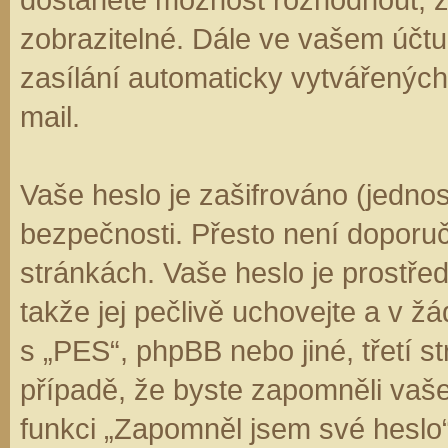
zobrazitelné. Dále ve vašem účt
zasílání automaticky vytvářenýc
mail.
Vaše heslo je zašifrováno (jedno
bezpečnosti. Přesto není doporuč
stránkách. Vaše heslo je prostře
takže jej pečlivě uchovejte a v 
s „PES“, phpBB nebo jiné, třetí s
případě, že byste zapomněli vaš
funkci „Zapomněl jsem své hesl