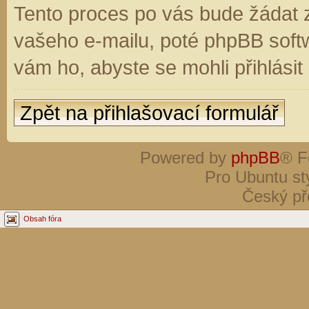
Tento proces po vás bude žádat 
vašeho e-mailu, poté phpBB soft
vám ho, abyste se mohli přihlási
Zpět na přihlašovací formulář
Powered by
phpBB
® F
Pro Ubuntu st
Český př
Obsah fóra