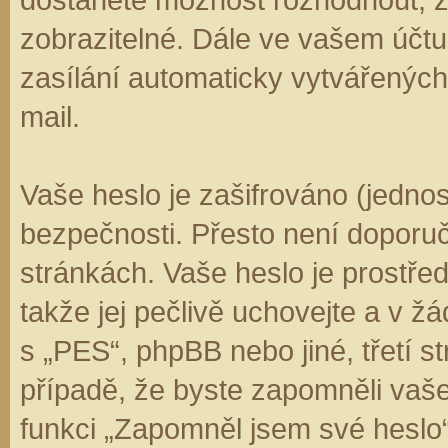
zobrazitelné. Dále ve vašem účt
zasílání automaticky vytvářenýc
mail.
Vaše heslo je zašifrováno (jedno
bezpečnosti. Přesto není doporuč
stránkách. Vaše heslo je prostře
takže jej pečlivě uchovejte a v 
s „PES“, phpBB nebo jiné, třetí s
případě, že byste zapomněli vaš
funkci „Zapomněl jsem své hesl