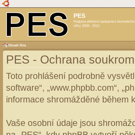
PES
Podpora efektivní spolupráce biomedicín
sféry 2009 - 2012
Obsah fóra
PES - Ochrana soukrom
Toto prohlášení podrobně vysvět
software“, „www.phpbb.com“, „ph
informace shromážděné během k
Vaše osobní údaje jsou shromáž
na „PES“, kdy phpBB vytvoří něko