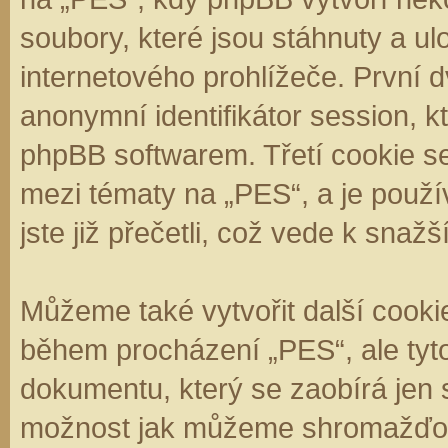
soubory, které jsou stáhnuty a 
internetového prohlížeče. První d
anonymní identifikátor session, k
phpBB softwarem. Třetí cookie se
mezi tématy na „PES“, a je použí
jste již přečetli, což vede k sna
Můžeme také vytvořit další cooki
během procházení „PES“, ale tyt
dokumentu, který se zaobírá jen 
možnost jak můžeme shromažďova