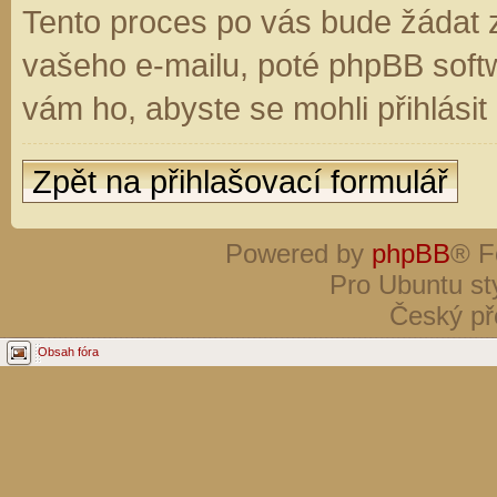
Tento proces po vás bude žádat 
vašeho e-mailu, poté phpBB soft
vám ho, abyste se mohli přihlási
Zpět na přihlašovací formulář
Powered by
phpBB
® F
Pro Ubuntu st
Český př
Obsah fóra