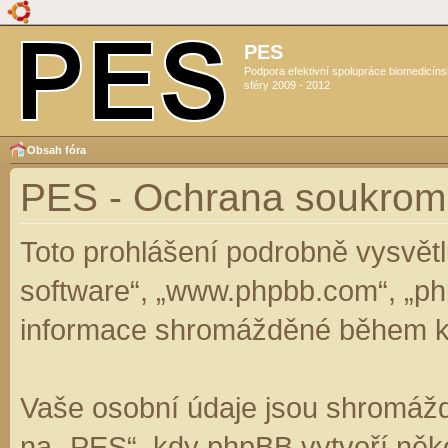
PES
Podpora efektivní spolupráce biomedicín
sféry 2009 - 2012
Obsah fóra
PES - Ochrana soukrom
Toto prohlášení podrobně vysvět
software“, „www.phpbb.com“, „ph
informace shromážděné během k
Vaše osobní údaje jsou shromáž
na „PES“, kdy phpBB vytvoří něko