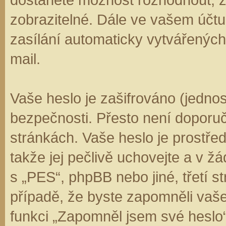
zobrazitelné. Dále ve vašem účt
zasílání automaticky vytvářenýc
mail.
Vaše heslo je zašifrováno (jedno
bezpečnosti. Přesto není doporuč
stránkách. Vaše heslo je prostře
takže jej pečlivě uchovejte a v 
s „PES“, phpBB nebo jiné, třetí s
případě, že byste zapomněli vaš
funkci „Zapomněl jsem své hesl