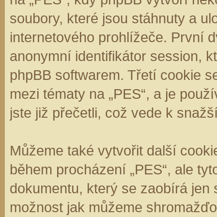
soubory, které jsou stáhnuty a 
internetového prohlížeče. První d
anonymní identifikátor session, k
phpBB softwarem. Třetí cookie se
mezi tématy na „PES“, a je použí
jste již přečetli, což vede k sna
Můžeme také vytvořit další cooki
během procházení „PES“, ale tyt
dokumentu, který se zaobírá jen 
možnost jak můžeme shromažďova