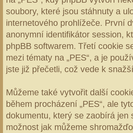
soubory, které jsou stáhnuty a 
internetového prohlížeče. První d
anonymní identifikátor session, k
phpBB softwarem. Třetí cookie se
mezi tématy na „PES“, a je použí
jste již přečetli, což vede k sna
Můžeme také vytvořit další cooki
během procházení „PES“, ale tyt
dokumentu, který se zaobírá jen 
možnost jak můžeme shromažďova