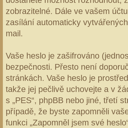
zobrazitelné. Dále ve vašem účt
zasílání automaticky vytvářenýc
mail.
Vaše heslo je zašifrováno (jedno
bezpečnosti. Přesto není doporuč
stránkách. Vaše heslo je prostře
takže jej pečlivě uchovejte a v 
s „PES“, phpBB nebo jiné, třetí s
případě, že byste zapomněli vaš
funkci „Zapomněl jsem své hesl