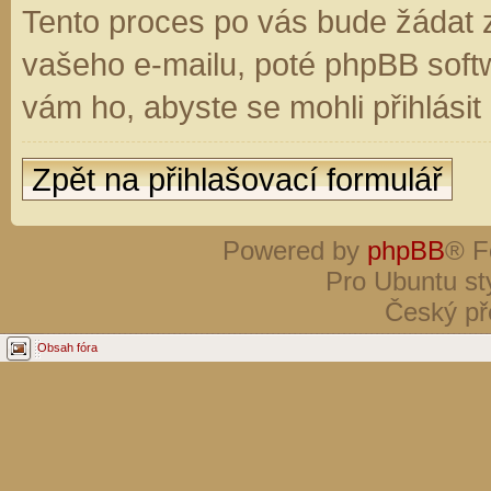
Tento proces po vás bude žádat 
vašeho e-mailu, poté phpBB soft
vám ho, abyste se mohli přihlási
Zpět na přihlašovací formulář
Powered by
phpBB
® F
Pro Ubuntu st
Český př
Obsah fóra