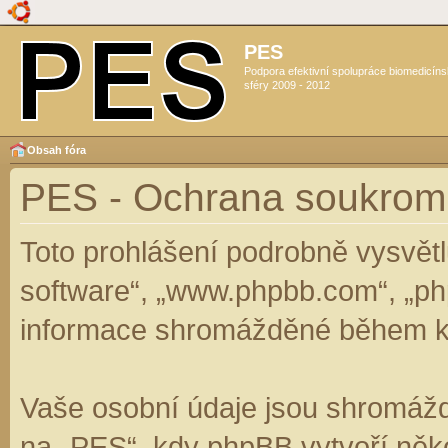
PES
Podpora efektivní spolupráce biomedicín
sféry 2009 - 2012
Obsah fóra
PES - Ochrana soukrom
Toto prohlášení podrobně vysvět
software“, „www.phpbb.com“, „ph
informace shromážděné během k
Vaše osobní údaje jsou shromáž
na „PES“, kdy phpBB vytvoří něko