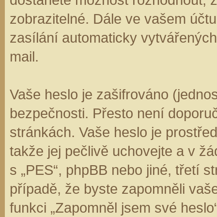
zobrazitelné. Dále ve vašem účt
zasílání automaticky vytvářenýc
mail.
Vaše heslo je zašifrováno (jedno
bezpečnosti. Přesto není doporuč
stránkách. Vaše heslo je prostře
takže jej pečlivě uchovejte a v 
s „PES“, phpBB nebo jiné, třetí s
případě, že byste zapomněli vaš
funkci „Zapomněl jsem své hesl