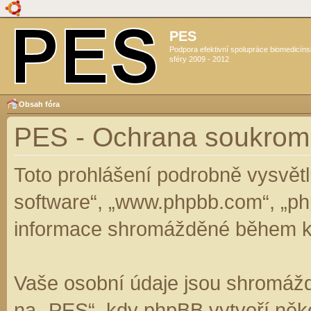
PES
Podpora efektivní spolupráce biomedicín
sféry 2009 - 2012
Obsah fóra
PES - Ochrana soukrom
Toto prohlášení podrobně vysvět
software“, „www.phpbb.com“, „ph
informace shromážděné během k
Vaše osobní údaje jsou shromáž
na „PES“, kdy phpBB vytvoří něko