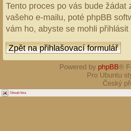
Tento proces po vás bude žádat 
vašeho e-mailu, poté phpBB soft
vám ho, abyste se mohli přihlási
Zpět na přihlašovací formulář
Powered by
phpBB
® F
Pro Ubuntu st
Český př
Obsah fóra