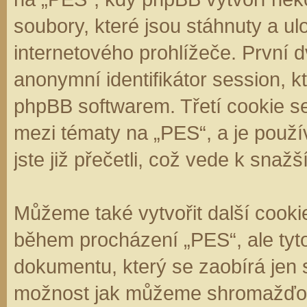
soubory, které jsou stáhnuty a 
internetového prohlížeče. První d
anonymní identifikátor session, k
phpBB softwarem. Třetí cookie se
mezi tématy na „PES“, a je použí
jste již přečetli, což vede k sna
Můžeme také vytvořit další cooki
během procházení „PES“, ale tyt
dokumentu, který se zaobírá jen 
možnost jak můžeme shromažďova