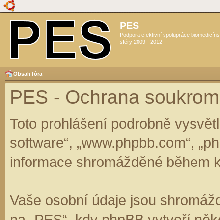
PES
Podpora efektivní spolupráce biomedicín
sféry 2009 - 2012
Obsah fóra
PES - Ochrana soukrom
Toto prohlášení podrobně vysvět
software“, „www.phpbb.com“, „ph
informace shromážděné během k
Vaše osobní údaje jsou shromáž
na „PES“, kdy phpBB vytvoří něko