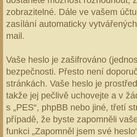
zobrazitelné. Dále ve vašem účt
zasílání automaticky vytvářenýc
mail.
Vaše heslo je zašifrováno (jedno
bezpečnosti. Přesto není doporuč
stránkách. Vaše heslo je prostře
takže jej pečlivě uchovejte a v 
s „PES“, phpBB nebo jiné, třetí s
případě, že byste zapomněli vaš
funkci „Zapomněl jsem své hesl