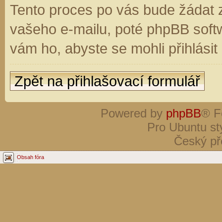
Tento proces po vás bude žádat 
vašeho e-mailu, poté phpBB soft
vám ho, abyste se mohli přihlási
Zpět na přihlašovací formulář
Powered by
phpBB
® F
Pro Ubuntu st
Český př
Obsah fóra