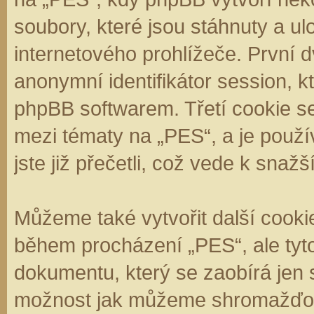
soubory, které jsou stáhnuty a 
internetového prohlížeče. První d
anonymní identifikátor session, k
phpBB softwarem. Třetí cookie se
mezi tématy na „PES“, a je použí
jste již přečetli, což vede k sna
Můžeme také vytvořit další cooki
během procházení „PES“, ale tyt
dokumentu, který se zaobírá jen 
možnost jak můžeme shromažďova