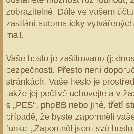
zobrazitelné. Dále ve vašem účt
zasílání automaticky vytvářenýc
mail.
Vaše heslo je zašifrováno (jedno
bezpečnosti. Přesto není doporuč
stránkách. Vaše heslo je prostře
takže jej pečlivě uchovejte a v 
s „PES“, phpBB nebo jiné, třetí s
případě, že byste zapomněli vaš
funkci „Zapomněl jsem své hesl