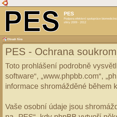
PES
Podpora efektivní spolupráce biomedicín
sféry 2009 - 2012
Obsah fóra
PES - Ochrana soukrom
Toto prohlášení podrobně vysvět
software“, „www.phpbb.com“, „ph
informace shromážděné během k
Vaše osobní údaje jsou shromáž
na „PES“, kdy phpBB vytvoří něko