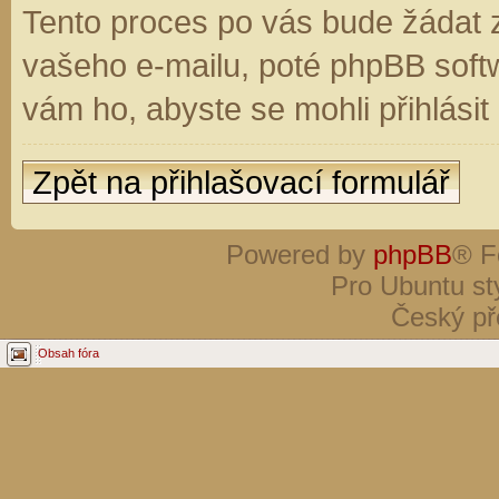
Tento proces po vás bude žádat 
vašeho e-mailu, poté phpBB soft
vám ho, abyste se mohli přihlási
Zpět na přihlašovací formulář
Powered by
phpBB
® F
Pro Ubuntu st
Český př
Obsah fóra