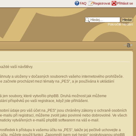
FAQ
Registrovat
Přihlásit se
Pokročilé hledání
aždé vaší návštěvy.
stáhnuty a uloženy v dočasných souborech vašeho internetového prohlížeče.
mile začnete procházet mezi tématy na „PES“, a je používána k ukládání
rá jen soubory, které vytvořilo phpBB. Druhá možnost jak můžeme
ní příspěvků po vaší registrace, když jste přihlášeni.
osobní údaje pro váš účet na „PES“ jsou chráněny zákony o ochraně osobních
e-mailu při registraci, můžeme zvolit jako povinné nebo dobrovolné. Ve všech
omaticky vytvářených e-mailů phpBB softwarem na váš e-mail.
ostředek k přístupu k vašemu účtu na „PES“, takže jej pečlivě uchovejte a
u účtu, můžete použít funkci „Zapomněl jsem své heslo“ poskytovanou phpBB