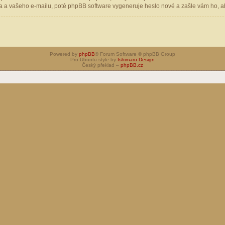
 a vašeho e-mailu, poté phpBB software vygeneruje heslo nové a zašle vám ho, aby
Powered by
phpBB
® Forum Software © phpBB Group
Pro Ubuntu style by
Ishimaru Design
Český překlad –
phpBB.cz