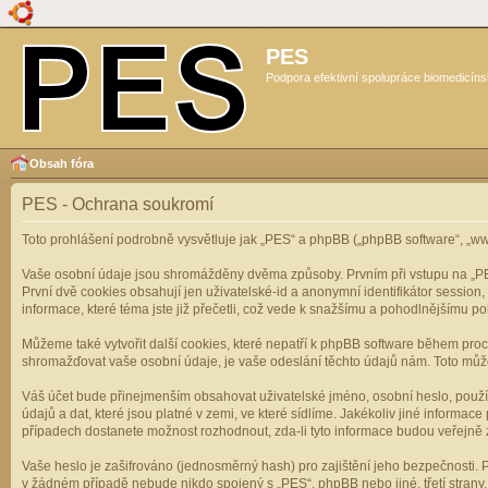
PES
Podpora efektivní spolupráce biomedicíns
Obsah fóra
PES - Ochrana soukromí
Toto prohlášení podrobně vysvětluje jak „PES“ a phpBB („phpBB software“, „
Vaše osobní údaje jsou shromážděny dvěma způsoby. Prvním při vstupu na „PES“
První dvě cookies obsahují jen uživatelské-id a anonymní identifikátor session
informace, které téma jste již přečetli, což vede k snažšímu a pohodlnějšímu po
Můžeme také vytvořit další cookies, které nepatří k phpBB software během pro
shromažďovat vaše osobní údaje, je vaše odeslání těchto údajů nám. Toto může z
Váš účet bude přinejmenším obsahovat uživatelské jméno, osobní heslo, použí
údajů a dat, které jsou platné v zemi, ve které sídlíme. Jakékoliv jiné infor
případech dostanete možnost rozhodnout, zda-li tyto informace budou veřejně 
Vaše heslo je zašifrováno (jednosměrný hash) pro zajištění jeho bezpečnosti. P
v žádném případě nebude nikdo spojený s „PES“, phpBB nebo jiné, třetí stran