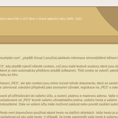
kých oborů MU a VUT Brno s účastí aplikační sféry 2009 - 2012
www.phpbb.com“, „phpBB Group“) používá jakékoliv informace shromážděné během k
, kdy phpBB vytvoří několik cookies, což jsou malé textové soubory, které jsou 
, které je vám automaticky přiděleno phpBB softwarem. Třetí cookie se vytvoří, jak
hybu po fóru.
cházení „PES“, ale tyto cookies jsou mimo rozsah tohoto dokumentu, který se zaobí
ahrnovat: odeslání příspěvků jako anonymní uživatel, registrace na „PES“ a odeslá
vané při přihlašování do vašeho účtu, a osobní, platnou e-mailovou adresu. Vaše 
mace požadované od „PES“ kromě vašeho uživatelského jména, vašeho hesla a vašeho 
zobrazitelné. Dále ve vašem účtu máte možnost zakázat nebo povolit zasílání aut
řesto není doporučeno používat stejné heslo na dalších stránkách. Vaše heslo je pr
y, požadovat od vás vaše heslo. V případě, že byste zapomněli vaše heslo k vašem