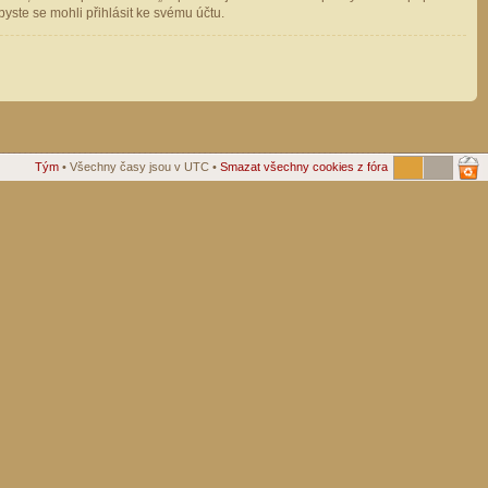
ste se mohli přihlásit ke svému účtu.
Tým
• Všechny časy jsou v UTC •
Smazat všechny cookies z fóra