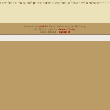
 a vašeho e-mailu, poté phpBB software vygeneruje heslo nové a zašle vám ho, aby
Powered by
phpBB
® Forum Software © phpBB Group
Pro Ubuntu style by
Ishimaru Design
Český překlad –
phpBB.cz