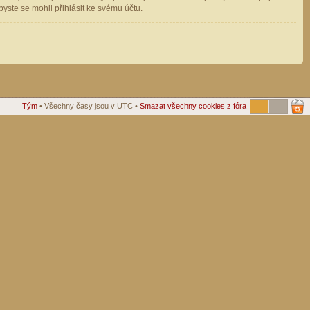
ste se mohli přihlásit ke svému účtu.
Tým
• Všechny časy jsou v UTC •
Smazat všechny cookies z fóra