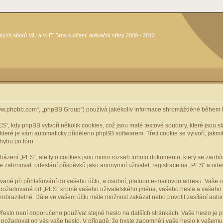
kých oborů MU a VUT Brno s účastí aplikační sféry 2009 - 2012
www.phpbb.com“, „phpBB Group“) používá jakékoliv informace shromážděné během k
, kdy phpBB vytvoří několik cookies, což jsou malé textové soubory, které jsou 
, které je vám automaticky přiděleno phpBB softwarem. Třetí cookie se vytvoří, jak
hybu po fóru.
cházení „PES“, ale tyto cookies jsou mimo rozsah tohoto dokumentu, který se zaobí
ahrnovat: odeslání příspěvků jako anonymní uživatel, registrace na „PES“ a odeslá
vané při přihlašování do vašeho účtu, a osobní, platnou e-mailovou adresu. Vaše 
mace požadované od „PES“ kromě vašeho uživatelského jména, vašeho hesla a vašeho 
zobrazitelné. Dále ve vašem účtu máte možnost zakázat nebo povolit zasílání aut
řesto není doporučeno používat stejné heslo na dalších stránkách. Vaše heslo je pr
y, požadovat od vás vaše heslo. V případě, že byste zapomněli vaše heslo k vašem