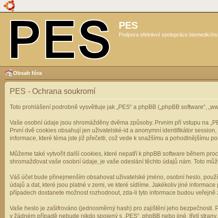
PES
Podpora efektivní spolupráce biomedicíns
Obsah fóra
PES - Ochrana soukromí
Toto prohlášení podrobně vysvětluje jak „PES“ a phpBB („phpBB software“, „
Vaše osobní údaje jsou shromážděny dvěma způsoby. Prvním při vstupu na „PES“
První dvě cookies obsahují jen uživatelské-id a anonymní identifikátor session
informace, které téma jste již přečetli, což vede k snažšímu a pohodlnějšímu po
Můžeme také vytvořit další cookies, které nepatří k phpBB software během pro
shromažďovat vaše osobní údaje, je vaše odeslání těchto údajů nám. Toto může z
Váš účet bude přinejmenším obsahovat uživatelské jméno, osobní heslo, použí
údajů a dat, které jsou platné v zemi, ve které sídlíme. Jakékoliv jiné infor
případech dostanete možnost rozhodnout, zda-li tyto informace budou veřejně 
Vaše heslo je zašifrováno (jednosměrný hash) pro zajištění jeho bezpečnosti. P
v žádném případě nebude nikdo spojený s „PES“, phpBB nebo jiné, třetí stran