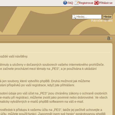
FAQ
Registrovat
Přihlásit se
Pokročilé hledání
aždé vaší návštěvy.
stáhnuty a uloženy v dočasných souborech vašeho internetového prohlížeče.
mile začnete procházet mezi tématy na „PES“, a je používána k ukládání
rá jen soubory, které vytvořilo phpBB. Druhá možnost jak můžeme
ní příspěvků po vaší registrace, když jste přihlášeni.
osobní údaje pro váš účet na „PES“ jsou chráněny zákony o ochraně osobních
e-mailu při registraci, můžeme zvolit jako povinné nebo dobrovolné. Ve všech
omaticky vytvářených e-mailů phpBB softwarem na váš e-mail.
ostředek k přístupu k vašemu účtu na „PES“, takže jej pečlivě uchovejte a
u účtu, můžete použít funkci „Zapomněl jsem své heslo“ poskytovanou phpBB