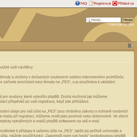
FAQ
Registrovat
Přihlásit se
Pokročilé hledání
aždé vaší návštěvy.
stáhnuty a uloženy v dočasných souborech vašeho internetového prohlížeče.
mile začnete procházet mezi tématy na „PES“, a je používána k ukládání
rá jen soubory, které vytvořilo phpBB. Druhá možnost jak můžeme
ní příspěvků po vaší registrace, když jste přihlášeni.
osobní údaje pro váš účet na „PES“ jsou chráněny zákony o ochraně osobních
e-mailu při registraci, můžeme zvolit jako povinné nebo dobrovolné. Ve všech
omaticky vytvářených e-mailů phpBB softwarem na váš e-mail.
ostředek k přístupu k vašemu účtu na „PES“, takže jej pečlivě uchovejte a
u účtu, můžete použít funkci „Zapomněl jsem své heslo“ poskytovanou phpBB