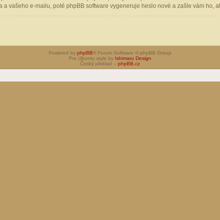
 a vašeho e-mailu, poté phpBB software vygeneruje heslo nové a zašle vám ho, aby
Powered by
phpBB
® Forum Software © phpBB Group
Pro Ubuntu style by
Ishimaru Design
Český překlad –
phpBB.cz