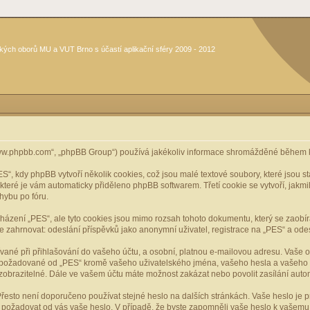
kých oborů MU a VUT Brno s účastí aplikační sféry 2009 - 2012
www.phpbb.com“, „phpBB Group“) používá jakékoliv informace shromážděné během k
, kdy phpBB vytvoří několik cookies, což jsou malé textové soubory, které jsou 
, které je vám automaticky přiděleno phpBB softwarem. Třetí cookie se vytvoří, jak
hybu po fóru.
cházení „PES“, ale tyto cookies jsou mimo rozsah tohoto dokumentu, který se zaobí
ahrnovat: odeslání příspěvků jako anonymní uživatel, registrace na „PES“ a odeslá
vané při přihlašování do vašeho účtu, a osobní, platnou e-mailovou adresu. Vaše 
mace požadované od „PES“ kromě vašeho uživatelského jména, vašeho hesla a vašeho 
zobrazitelné. Dále ve vašem účtu máte možnost zakázat nebo povolit zasílání aut
řesto není doporučeno používat stejné heslo na dalších stránkách. Vaše heslo je pr
y, požadovat od vás vaše heslo. V případě, že byste zapomněli vaše heslo k vašem