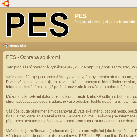
PES
Podpora efektivní spolupráce biomedicíns
Obsah fóra
PES - Ochrana soukromí
Toto prohlášení podrobně vysvětluje jak „PES“ a phpBB („phpBB software“, „
Vaše osobní údaje jsou shromážděny dvěma způsoby. Prvním při vstupu na „PES“
První dvě cookies obsahují jen uživatelské-id a anonymní identifikátor session
informace, které téma jste již přečetli, což vede k snažšímu a pohodlnějšímu po
Můžeme také vytvořit další cookies, které nepatří k phpBB software během pro
shromažďovat vaše osobní údaje, je vaše odeslání těchto údajů nám. Toto může z
Váš účet bude přinejmenším obsahovat uživatelské jméno, osobní heslo, použí
údajů a dat, které jsou platné v zemi, ve které sídlíme. Jakékoliv jiné infor
případech dostanete možnost rozhodnout, zda-li tyto informace budou veřejně 
Vaše heslo je zašifrováno (jednosměrný hash) pro zajištění jeho bezpečnosti. P
v žádném případě nebude nikdo spojený s „PES“, phpBB nebo jiné, třetí stran