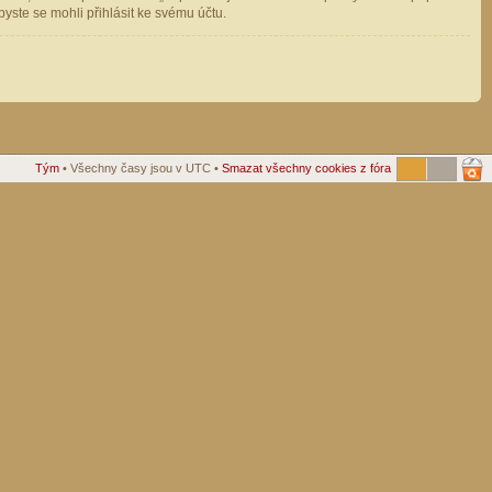
ste se mohli přihlásit ke svému účtu.
Tým
• Všechny časy jsou v UTC •
Smazat všechny cookies z fóra