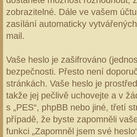
zobrazitelné. Dále ve vašem účt
zasílání automaticky vytvářenýc
mail.
Vaše heslo je zašifrováno (jedno
bezpečnosti. Přesto není doporuč
stránkách. Vaše heslo je prostře
takže jej pečlivě uchovejte a v 
s „PES“, phpBB nebo jiné, třetí s
případě, že byste zapomněli vaš
funkci „Zapomněl jsem své hesl