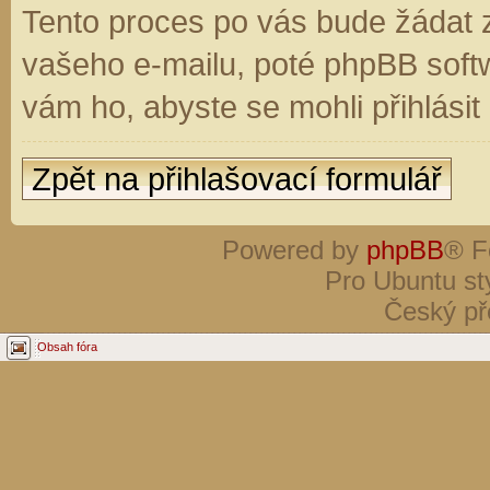
Tento proces po vás bude žádat 
vašeho e-mailu, poté phpBB soft
vám ho, abyste se mohli přihlási
Zpět na přihlašovací formulář
Powered by
phpBB
® F
Pro Ubuntu st
Český př
Obsah fóra