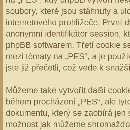
soubory, které jsou stáhnuty a 
internetového prohlížeče. První d
anonymní identifikátor session, k
phpBB softwarem. Třetí cookie se
mezi tématy na „PES“, a je použí
jste již přečetli, což vede k sna
Můžeme také vytvořit další cooki
během procházení „PES“, ale tyt
dokumentu, který se zaobírá jen 
možnost jak můžeme shromažďova