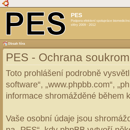
PES
Podpora efektivní spolupráce biomedicín
sféry 2009 - 2012
Obsah fóra
PES - Ochrana soukrom
Toto prohlášení podrobně vysvět
software“, „www.phpbb.com“, „ph
informace shromážděné během k
Vaše osobní údaje jsou shromáž
na „PES“, kdy phpBB vytvoří něko