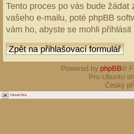
Tento proces po vás bude žádat 
vašeho e-mailu, poté phpBB soft
vám ho, abyste se mohli přihlási
Zpět na přihlašovací formulář
Powered by
phpBB
® F
Pro Ubuntu st
Český př
Obsah fóra