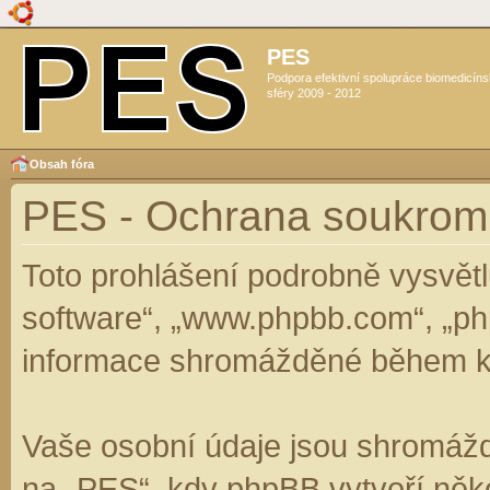
PES
Podpora efektivní spolupráce biomedicín
sféry 2009 - 2012
Obsah fóra
PES - Ochrana soukrom
Toto prohlášení podrobně vysvět
software“, „www.phpbb.com“, „ph
informace shromážděné během k
Vaše osobní údaje jsou shromáž
na „PES“, kdy phpBB vytvoří něko