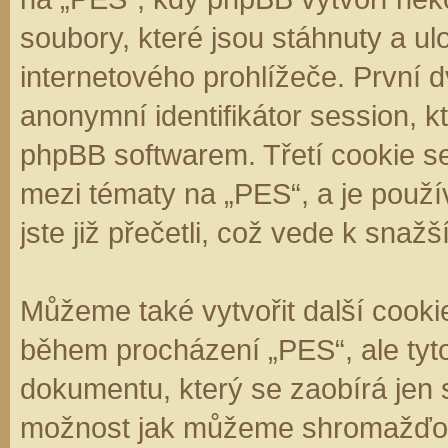
soubory, které jsou stáhnuty a 
internetového prohlížeče. První d
anonymní identifikátor session, k
phpBB softwarem. Třetí cookie se
mezi tématy na „PES“, a je použí
jste již přečetli, což vede k sna
Můžeme také vytvořit další cooki
během procházení „PES“, ale tyt
dokumentu, který se zaobírá jen 
možnost jak můžeme shromažďova