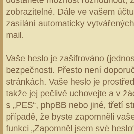
zobrazitelné. Dále ve vašem účt
zasílání automaticky vytvářenýc
mail.
Vaše heslo je zašifrováno (jedno
bezpečnosti. Přesto není doporuč
stránkách. Vaše heslo je prostře
takže jej pečlivě uchovejte a v 
s „PES“, phpBB nebo jiné, třetí s
případě, že byste zapomněli vaš
funkci „Zapomněl jsem své hesl