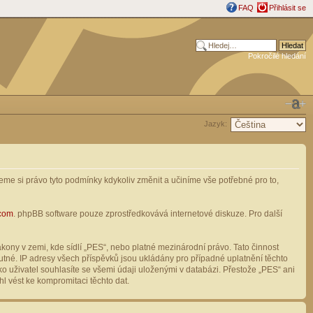
FAQ
Přihlásit se
Pokročilé hledání
Jazyk:
me si právo tyto podmínky kdykoliv změnit a učiníme vše potřebné pro to,
com
. phpBB software pouze zprostředkovává internetové diskuze. Pro další
ony v zemi, kde sídlí „PES“, nebo platné mezinárodní právo. Tato činnost
tné. IP adresy všech příspěvků jsou ukládány pro případné uplatnění těchto
o uživatel souhlasíte se všemi údaji uloženými v databázi. Přestože „PES“ ani
l vést ke kompromitaci těchto dat.