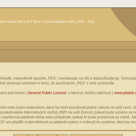
kých oborů MU a VUT Brno s účastí aplikační sféry 2009 - 2012
asíte, neprodleně opusťte „PES“, nevstupujte na něj a nepoužívejte jej. Vyhrazuje
žně sledovat vzhledem k tomu, že používáním „PES“ s nimi souhlasíte.
ané pod licencí „
General Public License
“ a které je možno stáhnout z
www.phpbb.
ím nebo jiným materiálem, který by mohl porušovat platné zákony ve vaší zemi, zák
oskytovatele internetových služeb (ISP) na vaši činnost, pokud bude uznáno za nu
ebo uzamknout jakékoliv téma nebo příspěvek, pokud to bude považovat za nutné. Jak
S“ ani phpBB zodpovědnost za jakýkoliv pokus o vniknutí do systému, který by moh