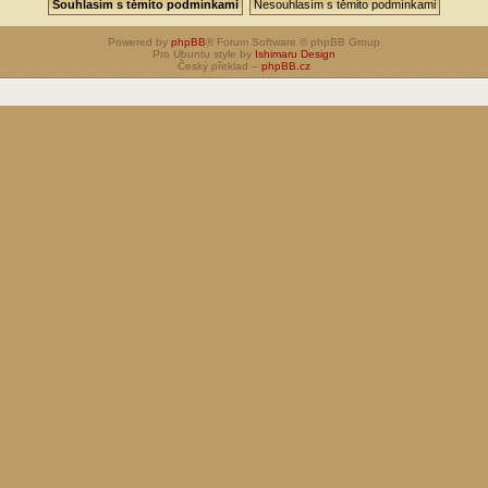
Powered by
phpBB
® Forum Software © phpBB Group
Pro Ubuntu style by
Ishimaru Design
Český překlad –
phpBB.cz