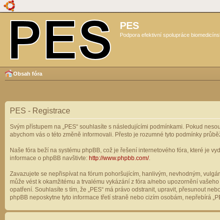
PES
Podpora efektivní spolupráce biomedicíns
Obsah fóra
PES - Registrace
Svým přístupem na „PES“ souhlasíte s následujícími podmínkami. Pokud nesouhl
abychom vás o této změně informovali. Přesto je rozumné tyto podmínky průbě
Naše fóra beží na systému phpBB, což je řešení internetového fóra, které je vyd
informace o phpBB navštivte:
http://www.phpbb.com/
.
Zavazujete se nepřispívat na fórum pohoršujícím, hanlivým, nevhodným, vulgárn
může vést k okamžitému a trvalému vykázání z fóra a/nebo upozornění vašeho p
opatření. Souhlasíte s tím, že „PES“ má právo odstranit, upravit, přesunout n
phpBB neposkytne tyto informace třetí straně nebo cizím osobám, nepřebírá „PE