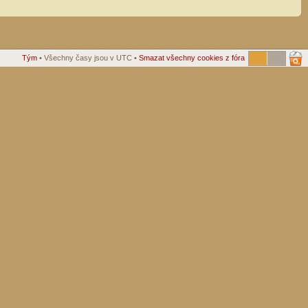
Tým
• Všechny časy jsou v UTC •
Smazat všechny cookies z fóra