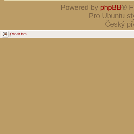
Powered by
phpBB
® F
Pro Ubuntu st
Český př
Obsah fóra