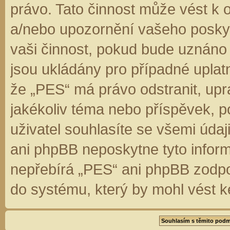
právo. Tato činnost může vést k 
a/nebo upozornění vašeho poskyt
vaši činnost, pokud bude uznáno
jsou ukládány pro případné uplatn
že „PES“ má právo odstranit, up
jakékoliv téma nebo příspěvek, 
uživatel souhlasíte se všemi úda
ani phpBB neposkytne tyto inform
nepřebírá „PES“ ani phpBB zodpo
do systému, který by mohl vést k