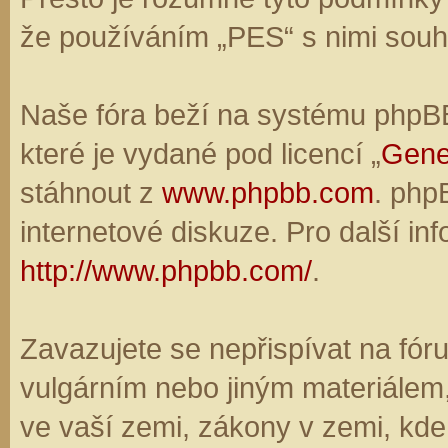
že používáním „PES“ s nimi souhl
Naše fóra beží na systému phpBB,
které je vydané pod licencí „
Gene
stáhnout z
www.phpbb.com
. php
internetové diskuze. Pro další in
http://www.phpbb.com/
.
Zavazujete se nepřispívat na fó
vulgárním nebo jiným materiálem,
ve vaší zemi, zákony v zemi, kde