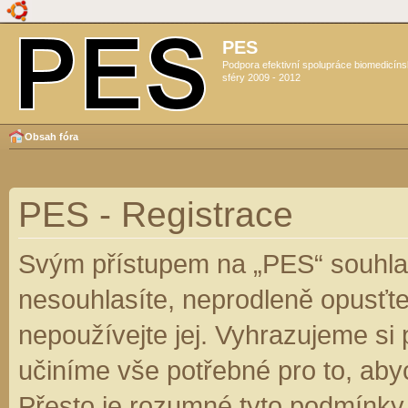
PES
Podpora efektivní spolupráce biomedicín
sféry 2009 - 2012
Obsah fóra
PES - Registrace
Svým přístupem na „PES“ souhlas
nesouhlasíte, neprodleně opusťte
nepoužívejte jej. Vyhrazujeme si
učiníme vše potřebné pro to, aby
Přesto je rozumné tyto podmínky