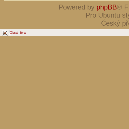
Powered by
phpBB
® F
Pro Ubuntu st
Český př
Obsah fóra