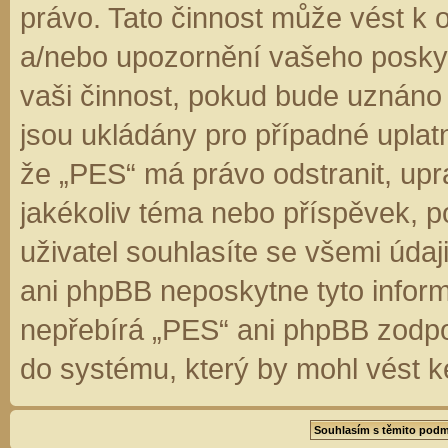
právo. Tato činnost může vést k 
a/nebo upozornění vašeho poskyt
vaši činnost, pokud bude uznáno
jsou ukládány pro případné uplatn
že „PES“ má právo odstranit, up
jakékoliv téma nebo příspěvek, 
uživatel souhlasíte se všemi úda
ani phpBB neposkytne tyto inform
nepřebírá „PES“ ani phpBB zodpo
do systému, který by mohl vést k