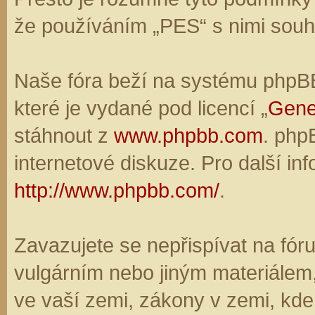
že používáním „PES“ s nimi souhl
Naše fóra beží na systému phpBB,
které je vydané pod licencí „
Gene
stáhnout z
www.phpbb.com
. php
internetové diskuze. Pro další in
http://www.phpbb.com/
.
Zavazujete se nepřispívat na fó
vulgárním nebo jiným materiálem,
ve vaší zemi, zákony v zemi, kde