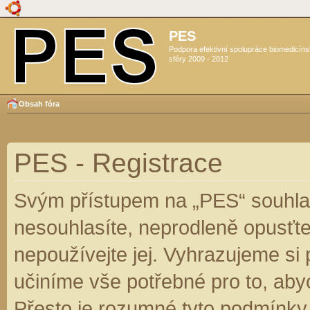
PES
Podpora efektivní spolupráce biomedicín
sféry 2009 - 2012
Obsah fóra
PES - Registrace
Svým přístupem na „PES“ souhlas
nesouhlasíte, neprodleně opusťte
nepoužívejte jej. Vyhrazujeme si
učiníme vše potřebné pro to, aby
Přesto je rozumné tyto podmínky