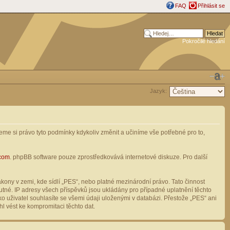
FAQ
Přihlásit se
Pokročilé hledání
Jazyk:
me si právo tyto podmínky kdykoliv změnit a učiníme vše potřebné pro to,
com
. phpBB software pouze zprostředkovává internetové diskuze. Pro další
ony v zemi, kde sídlí „PES“, nebo platné mezinárodní právo. Tato činnost
tné. IP adresy všech příspěvků jsou ukládány pro případné uplatnění těchto
o uživatel souhlasíte se všemi údaji uloženými v databázi. Přestože „PES“ ani
l vést ke kompromitaci těchto dat.