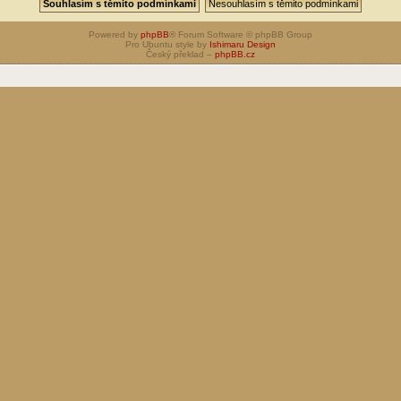
Powered by
phpBB
® Forum Software © phpBB Group
Pro Ubuntu style by
Ishimaru Design
Český překlad –
phpBB.cz