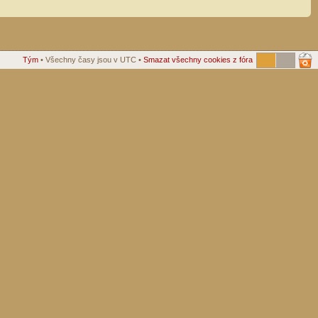
Tým
• Všechny časy jsou v UTC •
Smazat všechny cookies z fóra