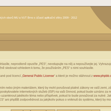
kých oborů MU a VUT Brno s účastí aplikační sféry 2009 - 2012
asíte, neprodleně opusťte „PES“, nevstupujte na něj a nepoužívejte jej. Vyhrazuje
žně sledovat vzhledem k tomu, že používáním „PES“ s nimi souhlasíte.
ané pod licencí „
General Public License
“ a které je možno stáhnout z
www.phpbb.
ím nebo jiným materiálem, který by mohl porušovat platné zákony ve vaší zemi, zák
oskytovatele internetových služeb (ISP) na vaši činnost, pokud bude uznáno za nu
ebo uzamknout jakékoliv téma nebo příspěvek, pokud to bude považovat za nutné. Jak
S“ ani phpBB zodpovědnost za jakýkoliv pokus o vniknutí do systému, který by moh