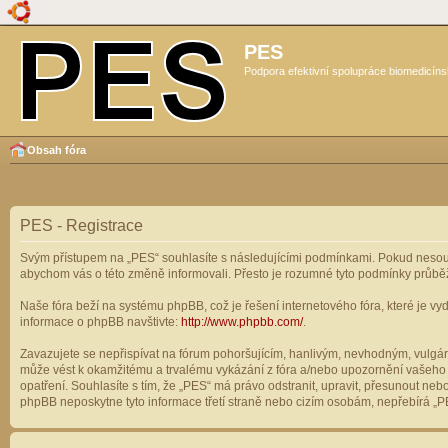
PES
Podpora efektivní spolupráce biomedicíns
Obsah fóra
PES - Registrace
Svým přístupem na „PES“ souhlasíte s následujícími podmínkami. Pokud nesouhl
abychom vás o této změně informovali. Přesto je rozumné tyto podmínky průbě
Naše fóra beží na systému phpBB, což je řešení internetového fóra, které je vyd
informace o phpBB navštivte:
http://www.phpbb.com/
.
Zavazujete se nepřispívat na fórum pohoršujícím, hanlivým, nevhodným, vulgárn
může vést k okamžitému a trvalému vykázání z fóra a/nebo upozornění vašeho p
opatření. Souhlasíte s tím, že „PES“ má právo odstranit, upravit, přesunout n
phpBB neposkytne tyto informace třetí straně nebo cizím osobám, nepřebírá „PE