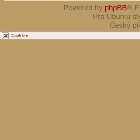
Powered by
phpBB
® F
Pro Ubuntu st
Český př
Obsah fóra