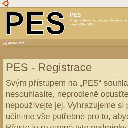
PES
Podpora efektivní spolupráce biomedicín
sféry 2009 - 2012
Obsah fóra
PES - Registrace
Svým přístupem na „PES“ souhlas
nesouhlasíte, neprodleně opusťte
nepoužívejte jej. Vyhrazujeme si
učiníme vše potřebné pro to, aby
Přesto je rozumné tyto podmínky