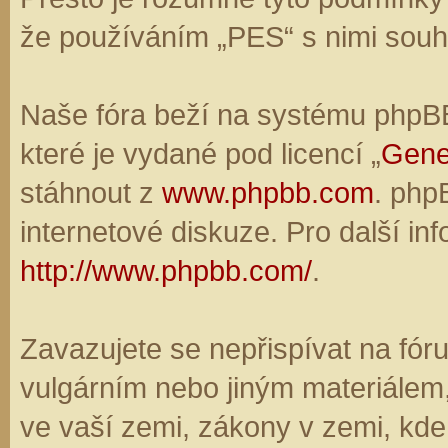
že používáním „PES“ s nimi souhl
Naše fóra beží na systému phpBB,
které je vydané pod licencí „
Gene
stáhnout z
www.phpbb.com
. php
internetové diskuze. Pro další in
http://www.phpbb.com/
.
Zavazujete se nepřispívat na fó
vulgárním nebo jiným materiálem,
ve vaší zemi, zákony v zemi, kde