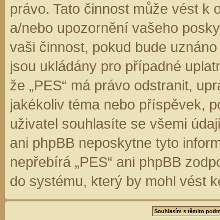
právo. Tato činnost může vést k 
a/nebo upozornění vašeho poskyt
vaši činnost, pokud bude uznáno
jsou ukládány pro případné uplatn
že „PES“ má právo odstranit, up
jakékoliv téma nebo příspěvek, 
uživatel souhlasíte se všemi úda
ani phpBB neposkytne tyto inform
nepřebírá „PES“ ani phpBB zodpo
do systému, který by mohl vést k