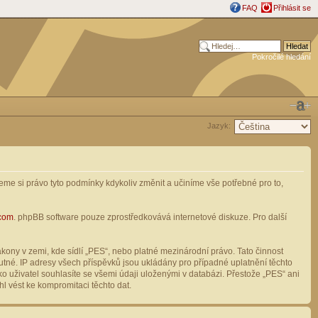
FAQ
Přihlásit se
Pokročilé hledání
Jazyk:
me si právo tyto podmínky kdykoliv změnit a učiníme vše potřebné pro to,
com
. phpBB software pouze zprostředkovává internetové diskuze. Pro další
ony v zemi, kde sídlí „PES“, nebo platné mezinárodní právo. Tato činnost
tné. IP adresy všech příspěvků jsou ukládány pro případné uplatnění těchto
o uživatel souhlasíte se všemi údaji uloženými v databázi. Přestože „PES“ ani
l vést ke kompromitaci těchto dat.