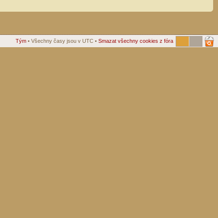
Tým
• Všechny časy jsou v UTC •
Smazat všechny cookies z fóra