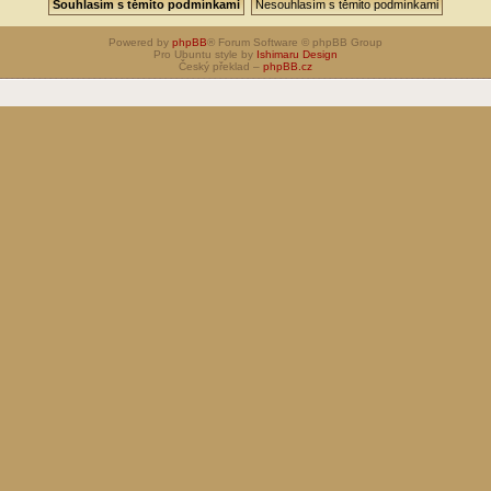
Powered by
phpBB
® Forum Software © phpBB Group
Pro Ubuntu style by
Ishimaru Design
Český překlad –
phpBB.cz