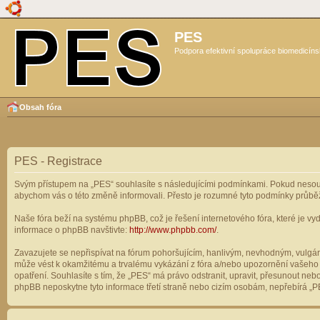
PES
Podpora efektivní spolupráce biomedicíns
Obsah fóra
PES - Registrace
Svým přístupem na „PES“ souhlasíte s následujícími podmínkami. Pokud nesouhl
abychom vás o této změně informovali. Přesto je rozumné tyto podmínky průbě
Naše fóra beží na systému phpBB, což je řešení internetového fóra, které je vyd
informace o phpBB navštivte:
http://www.phpbb.com/
.
Zavazujete se nepřispívat na fórum pohoršujícím, hanlivým, nevhodným, vulgárn
může vést k okamžitému a trvalému vykázání z fóra a/nebo upozornění vašeho p
opatření. Souhlasíte s tím, že „PES“ má právo odstranit, upravit, přesunout n
phpBB neposkytne tyto informace třetí straně nebo cizím osobám, nepřebírá „PE