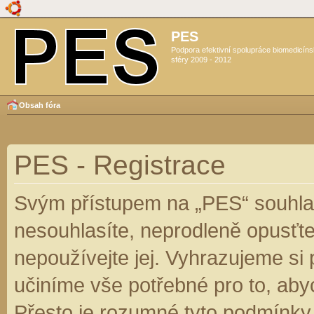
PES
Podpora efektivní spolupráce biomedicín
sféry 2009 - 2012
Obsah fóra
PES - Registrace
Svým přístupem na „PES“ souhlas
nesouhlasíte, neprodleně opusťte
nepoužívejte jej. Vyhrazujeme si
učiníme vše potřebné pro to, aby
Přesto je rozumné tyto podmínky