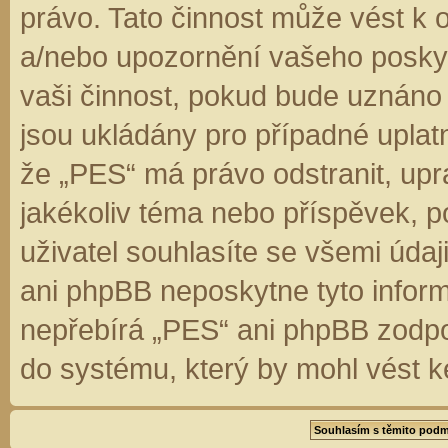
právo. Tato činnost může vést k 
a/nebo upozornění vašeho poskyt
vaši činnost, pokud bude uznáno
jsou ukládány pro případné uplatn
že „PES“ má právo odstranit, up
jakékoliv téma nebo příspěvek, 
uživatel souhlasíte se všemi úda
ani phpBB neposkytne tyto inform
nepřebírá „PES“ ani phpBB zodpo
do systému, který by mohl vést k