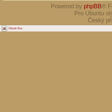
Powered by
phpBB
® F
Pro Ubuntu st
Český př
Obsah fóra