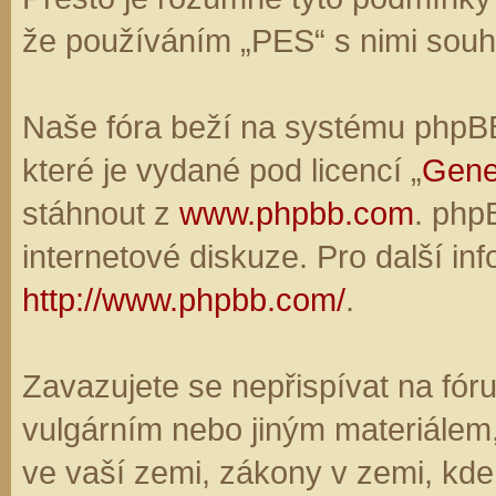
že používáním „PES“ s nimi souhl
Naše fóra beží na systému phpBB,
které je vydané pod licencí „
Gene
stáhnout z
www.phpbb.com
. php
internetové diskuze. Pro další in
http://www.phpbb.com/
.
Zavazujete se nepřispívat na fó
vulgárním nebo jiným materiálem,
ve vaší zemi, zákony v zemi, kde