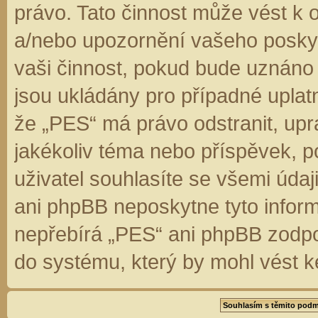
právo. Tato činnost může vést k 
a/nebo upozornění vašeho poskyt
vaši činnost, pokud bude uznáno
jsou ukládány pro případné uplatn
že „PES“ má právo odstranit, up
jakékoliv téma nebo příspěvek, 
uživatel souhlasíte se všemi úda
ani phpBB neposkytne tyto inform
nepřebírá „PES“ ani phpBB zodpo
do systému, který by mohl vést k