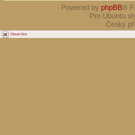
Powered by
phpBB
® F
Pro Ubuntu st
Český př
Obsah fóra