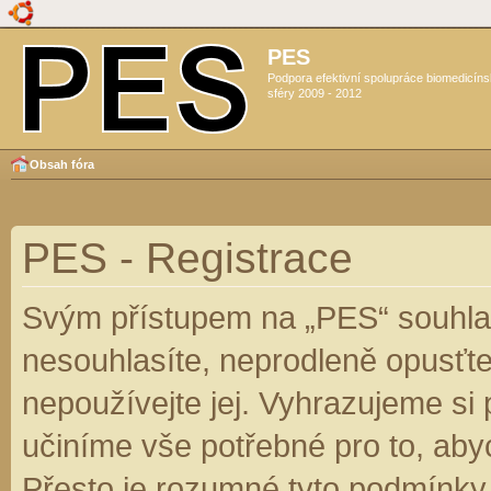
PES
Podpora efektivní spolupráce biomedicín
sféry 2009 - 2012
Obsah fóra
PES - Registrace
Svým přístupem na „PES“ souhlas
nesouhlasíte, neprodleně opusťte
nepoužívejte jej. Vyhrazujeme si
učiníme vše potřebné pro to, aby
Přesto je rozumné tyto podmínky