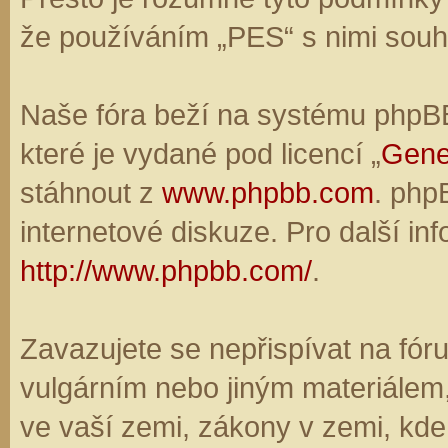
že používáním „PES“ s nimi souhl
Naše fóra beží na systému phpBB,
které je vydané pod licencí „
Gene
stáhnout z
www.phpbb.com
. php
internetové diskuze. Pro další in
http://www.phpbb.com/
.
Zavazujete se nepřispívat na fó
vulgárním nebo jiným materiálem,
ve vaší zemi, zákony v zemi, kde