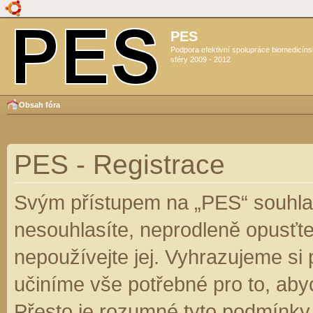
PES
Podpora efektivní spolupráce biomedicín
sféry 2009 - 2012
Obsah fóra
PES - Registrace
Svým přístupem na „PES“ souhlas
nesouhlasíte, neprodleně opusťte
nepoužívejte jej. Vyhrazujeme si
učiníme vše potřebné pro to, aby
Přesto je rozumné tyto podmínky