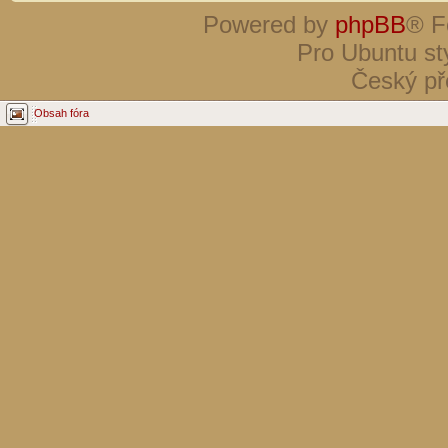
Powered by
phpBB
® F
Pro Ubuntu st
Český př
Obsah fóra