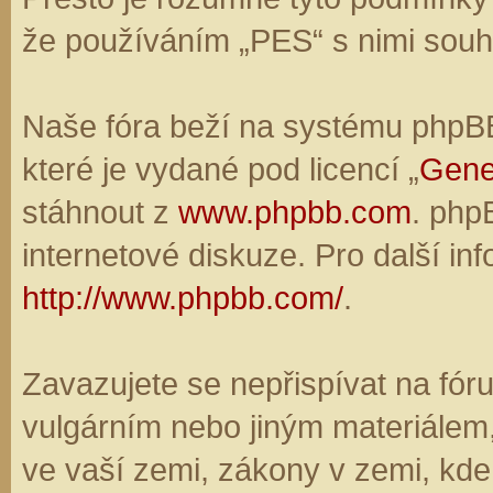
že používáním „PES“ s nimi souhl
Naše fóra beží na systému phpBB,
které je vydané pod licencí „
Gene
stáhnout z
www.phpbb.com
. php
internetové diskuze. Pro další in
http://www.phpbb.com/
.
Zavazujete se nepřispívat na fó
vulgárním nebo jiným materiálem,
ve vaší zemi, zákony v zemi, kde