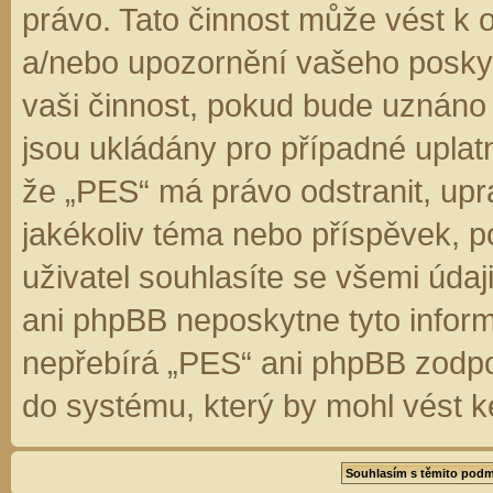
právo. Tato činnost může vést k 
a/nebo upozornění vašeho poskyt
vaši činnost, pokud bude uznáno
jsou ukládány pro případné uplatn
že „PES“ má právo odstranit, up
jakékoliv téma nebo příspěvek, 
uživatel souhlasíte se všemi úda
ani phpBB neposkytne tyto inform
nepřebírá „PES“ ani phpBB zodpo
do systému, který by mohl vést k