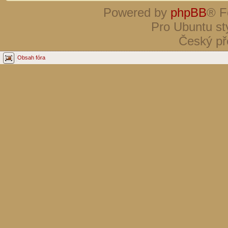
Powered by
phpBB
® F
Pro Ubuntu st
Český př
Obsah fóra