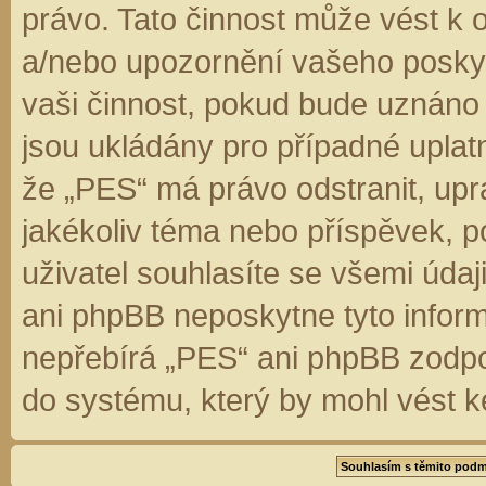
právo. Tato činnost může vést k 
a/nebo upozornění vašeho poskyt
vaši činnost, pokud bude uznáno
jsou ukládány pro případné uplatn
že „PES“ má právo odstranit, up
jakékoliv téma nebo příspěvek, 
uživatel souhlasíte se všemi úda
ani phpBB neposkytne tyto inform
nepřebírá „PES“ ani phpBB zodpo
do systému, který by mohl vést k