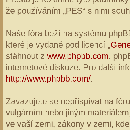
že používáním „PES“ s nimi souhl
Naše fóra beží na systému phpBB,
které je vydané pod licencí „
Gene
stáhnout z
www.phpbb.com
. php
internetové diskuze. Pro další in
http://www.phpbb.com/
.
Zavazujete se nepřispívat na fó
vulgárním nebo jiným materiálem,
ve vaší zemi, zákony v zemi, kde