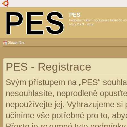
PES
Podpora efektivní spolupráce biomedicín
sféry 2009 - 2012
Obsah fóra
PES - Registrace
Svým přístupem na „PES“ souhlas
nesouhlasíte, neprodleně opusťte
nepoužívejte jej. Vyhrazujeme si
učiníme vše potřebné pro to, aby
Přesto je rozumné tyto podmínky