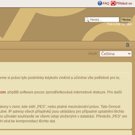
FAQ
Přihlásit se
Pokročilé hledání
Jazyk:
me si právo tyto podmínky kdykoliv změnit a učiníme vše potřebné pro to,
com
. phpBB software pouze zprostředkovává internetové diskuze. Pro další
ony v zemi, kde sídlí „PES“, nebo platné mezinárodní právo. Tato činnost
tné. IP adresy všech příspěvků jsou ukládány pro případné uplatnění těchto
o uživatel souhlasíte se všemi údaji uloženými v databázi. Přestože „PES“ ani
l vést ke kompromitaci těchto dat.