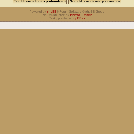
Powered by
phpBB
® Forum Software © phpBB Group
Pro Ubuntu style by
Ishimaru Design
Český překlad –
phpBB.cz