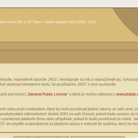
kých oborů MU a VUT Brno s účastí aplikační sféry 2009 - 2012
asíte, neprodleně opusťte „PES“, nevstupujte na něj a nepoužívejte jej. Vyhrazuje
žně sledovat vzhledem k tomu, že používáním „PES“ s nimi souhlasíte.
ané pod licencí „
General Public License
“ a které je možno stáhnout z
www.phpbb.
ím nebo jiným materiálem, který by mohl porušovat platné zákony ve vaší zemi, zák
oskytovatele internetových služeb (ISP) na vaši činnost, pokud bude uznáno za nu
ebo uzamknout jakékoliv téma nebo příspěvek, pokud to bude považovat za nutné. Jak
S“ ani phpBB zodpovědnost za jakýkoliv pokus o vniknutí do systému, který by moh