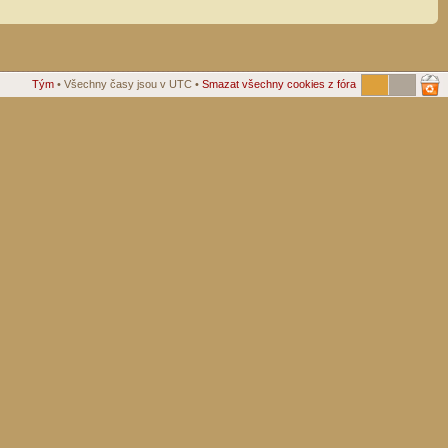
Tým
• Všechny časy jsou v UTC •
Smazat všechny cookies z fóra