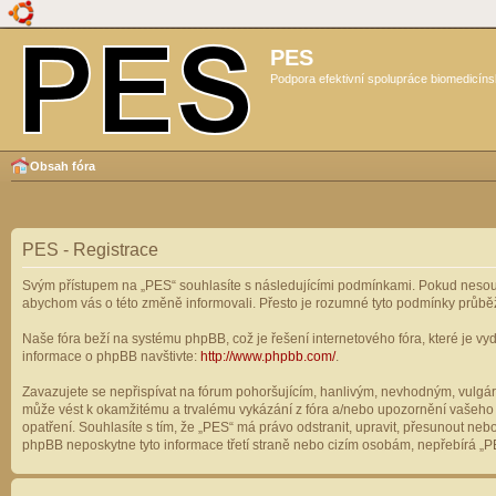
PES
Podpora efektivní spolupráce biomedicíns
Obsah fóra
PES - Registrace
Svým přístupem na „PES“ souhlasíte s následujícími podmínkami. Pokud nesouhl
abychom vás o této změně informovali. Přesto je rozumné tyto podmínky průbě
Naše fóra beží na systému phpBB, což je řešení internetového fóra, které je vyd
informace o phpBB navštivte:
http://www.phpbb.com/
.
Zavazujete se nepřispívat na fórum pohoršujícím, hanlivým, nevhodným, vulgárn
může vést k okamžitému a trvalému vykázání z fóra a/nebo upozornění vašeho p
opatření. Souhlasíte s tím, že „PES“ má právo odstranit, upravit, přesunout n
phpBB neposkytne tyto informace třetí straně nebo cizím osobám, nepřebírá „PE