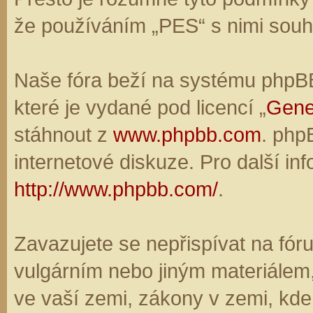
že používáním „PES“ s nimi souhl
Naše fóra beží na systému phpBB,
které je vydané pod licencí „
Gene
stáhnout z
www.phpbb.com
. php
internetové diskuze. Pro další in
http://www.phpbb.com/
.
Zavazujete se nepřispívat na fó
vulgárním nebo jiným materiálem,
ve vaší zemi, zákony v zemi, kde