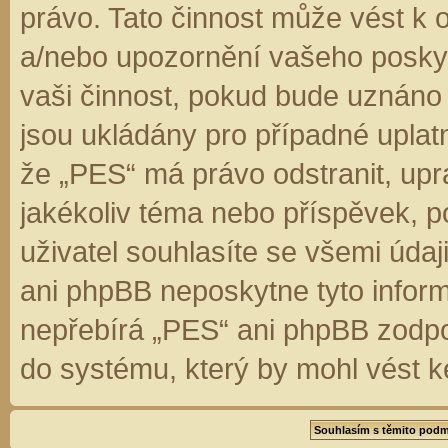
právo. Tato činnost může vést k 
a/nebo upozornění vašeho poskyt
vaši činnost, pokud bude uznáno
jsou ukládány pro případné uplatn
že „PES“ má právo odstranit, up
jakékoliv téma nebo příspěvek, 
uživatel souhlasíte se všemi úda
ani phpBB neposkytne tyto inform
nepřebírá „PES“ ani phpBB zodpo
do systému, který by mohl vést k