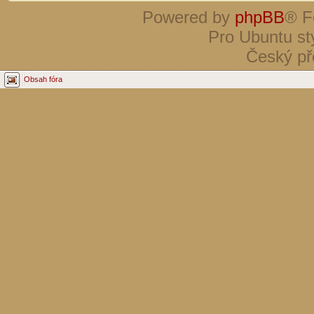
Powered by
phpBB
® F
Pro Ubuntu st
Český př
Obsah fóra