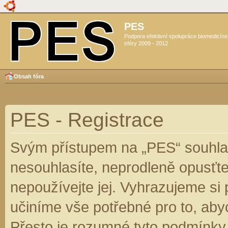
PES
Podpora efektivní spolupráce biomedicín
sféry 2009 - 2012
Obsah fóra
PES - Registrace
Svým přístupem na „PES“ souhlas
nesouhlasíte, neprodleně opusťte
nepoužívejte jej. Vyhrazujeme si
učiníme vše potřebné pro to, aby
Přesto je rozumné tyto podmínky