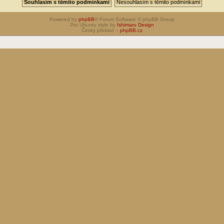
Powered by
phpBB
® Forum Software © phpBB Group
Pro Ubuntu style by
Ishimaru Design
Český překlad –
phpBB.cz