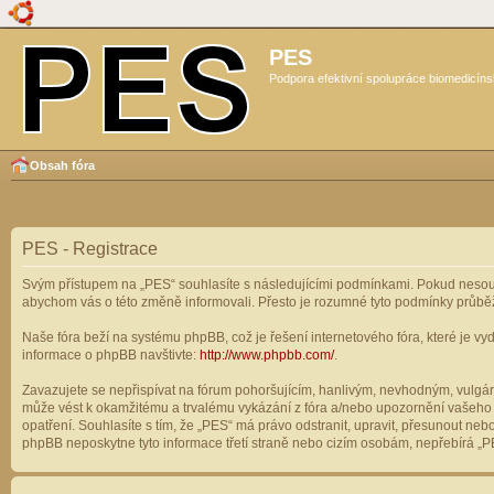
PES
Podpora efektivní spolupráce biomedicíns
Obsah fóra
PES - Registrace
Svým přístupem na „PES“ souhlasíte s následujícími podmínkami. Pokud nesouhl
abychom vás o této změně informovali. Přesto je rozumné tyto podmínky průbě
Naše fóra beží na systému phpBB, což je řešení internetového fóra, které je vyd
informace o phpBB navštivte:
http://www.phpbb.com/
.
Zavazujete se nepřispívat na fórum pohoršujícím, hanlivým, nevhodným, vulgárn
může vést k okamžitému a trvalému vykázání z fóra a/nebo upozornění vašeho p
opatření. Souhlasíte s tím, že „PES“ má právo odstranit, upravit, přesunout n
phpBB neposkytne tyto informace třetí straně nebo cizím osobám, nepřebírá „PE