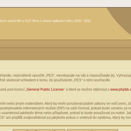
kých oborů MU a VUT Brno s účastí aplikační sféry 2009 - 2012
asíte, neprodleně opusťte „PES“, nevstupujte na něj a nepoužívejte jej. Vyhrazuje
žně sledovat vzhledem k tomu, že používáním „PES“ s nimi souhlasíte.
ané pod licencí „
General Public License
“ a které je možno stáhnout z
www.phpbb.
ím nebo jiným materiálem, který by mohl porušovat platné zákony ve vaší zemi, zák
oskytovatele internetových služeb (ISP) na vaši činnost, pokud bude uznáno za nu
ebo uzamknout jakékoliv téma nebo příspěvek, pokud to bude považovat za nutné. Jak
S“ ani phpBB zodpovědnost za jakýkoliv pokus o vniknutí do systému, který by moh