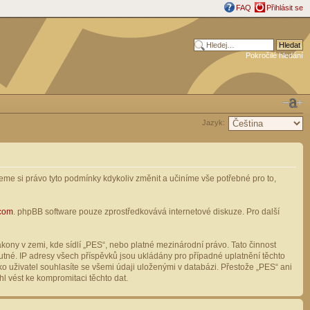
FAQ
Přihlásit se
Pokročilé hledání
Jazyk:
me si právo tyto podmínky kdykoliv změnit a učiníme vše potřebné pro to,
com
. phpBB software pouze zprostředkovává internetové diskuze. Pro další
ony v zemi, kde sídlí „PES“, nebo platné mezinárodní právo. Tato činnost
tné. IP adresy všech příspěvků jsou ukládány pro případné uplatnění těchto
o uživatel souhlasíte se všemi údaji uloženými v databázi. Přestože „PES“ ani
l vést ke kompromitaci těchto dat.