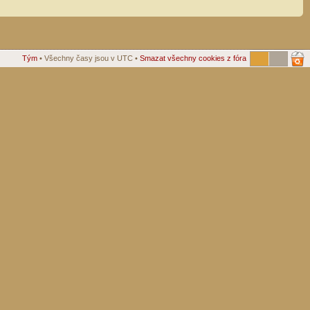
Tým
• Všechny časy jsou v UTC •
Smazat všechny cookies z fóra