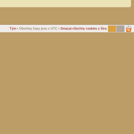
Tým
• Všechny časy jsou v UTC •
Smazat všechny cookies z fóra