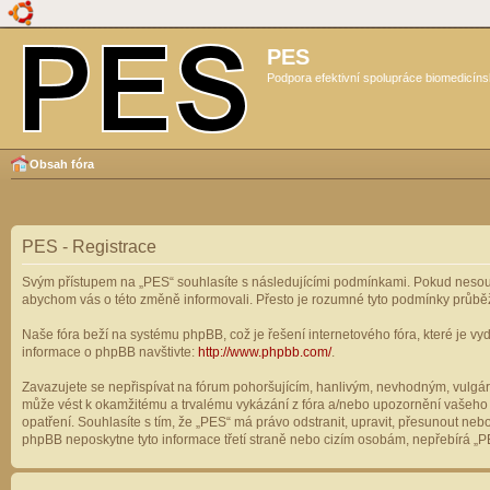
PES
Podpora efektivní spolupráce biomedicíns
Obsah fóra
PES - Registrace
Svým přístupem na „PES“ souhlasíte s následujícími podmínkami. Pokud nesouhl
abychom vás o této změně informovali. Přesto je rozumné tyto podmínky průbě
Naše fóra beží na systému phpBB, což je řešení internetového fóra, které je vyd
informace o phpBB navštivte:
http://www.phpbb.com/
.
Zavazujete se nepřispívat na fórum pohoršujícím, hanlivým, nevhodným, vulgárn
může vést k okamžitému a trvalému vykázání z fóra a/nebo upozornění vašeho p
opatření. Souhlasíte s tím, že „PES“ má právo odstranit, upravit, přesunout n
phpBB neposkytne tyto informace třetí straně nebo cizím osobám, nepřebírá „PE