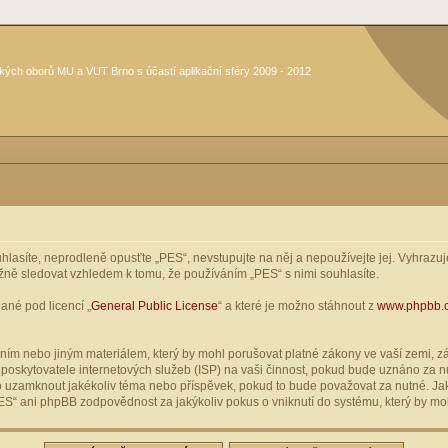
kých oborů MU a VUT Brno s účastí aplikační sféry 2009 - 2012
asíte, neprodleně opusťte „PES“, nevstupujte na něj a nepoužívejte jej. Vyhrazuje
žně sledovat vzhledem k tomu, že používáním „PES“ s nimi souhlasíte.
ané pod licencí „
General Public License
“ a které je možno stáhnout z
www.phpbb.
ím nebo jiným materiálem, který by mohl porušovat platné zákony ve vaší zemi, zák
oskytovatele internetových služeb (ISP) na vaši činnost, pokud bude uznáno za nu
ebo uzamknout jakékoliv téma nebo příspěvek, pokud to bude považovat za nutné. Jak
S“ ani phpBB zodpovědnost za jakýkoliv pokus o vniknutí do systému, který by moh