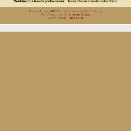
Powered by
phpBB
® Forum Software © phpBB Group
Pro Ubuntu style by
Ishimaru Design
Český překlad –
phpBB.cz