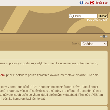
FAQ
Přihlásit se
Pokročilé hledání
Jazyk:
me si právo tyto podmínky kdykoliv změnit a učiníme vše potřebné pro to,
com
. phpBB software pouze zprostředkovává internetové diskuze. Pro další
ony v zemi, kde sídlí „PES“, nebo platné mezinárodní právo. Tato činnost
tné. IP adresy všech příspěvků jsou ukládány pro případné uplatnění těchto
o uživatel souhlasíte se všemi údaji uloženými v databázi. Přestože „PES“ ani
l vést ke kompromitaci těchto dat.