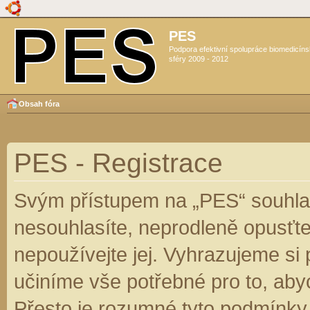
PES
Podpora efektivní spolupráce biomedicín
sféry 2009 - 2012
Obsah fóra
PES - Registrace
Svým přístupem na „PES“ souhlas
nesouhlasíte, neprodleně opusťte
nepoužívejte jej. Vyhrazujeme si
učiníme vše potřebné pro to, aby
Přesto je rozumné tyto podmínky