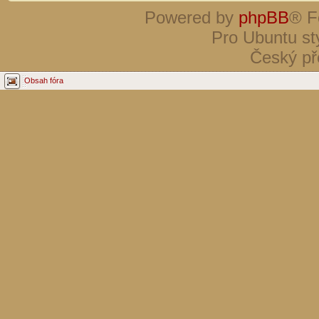
Powered by
phpBB
® F
Pro Ubuntu st
Český př
Obsah fóra