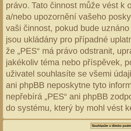
právo. Tato činnost může vést k 
a/nebo upozornění vašeho poskyt
vaši činnost, pokud bude uznáno
jsou ukládány pro případné uplatn
že „PES“ má právo odstranit, up
jakékoliv téma nebo příspěvek, 
uživatel souhlasíte se všemi úda
ani phpBB neposkytne tyto inform
nepřebírá „PES“ ani phpBB zodpo
do systému, který by mohl vést k