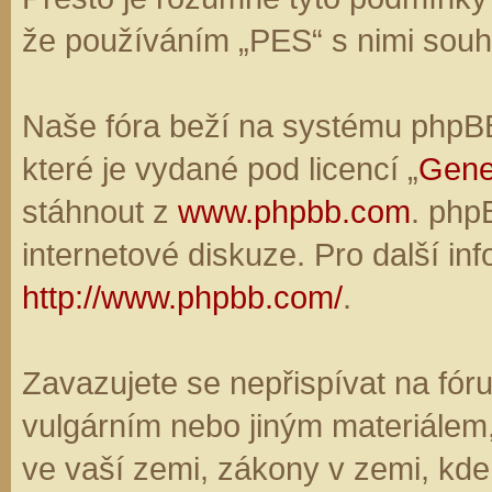
že používáním „PES“ s nimi souhl
Naše fóra beží na systému phpBB,
které je vydané pod licencí „
Gene
stáhnout z
www.phpbb.com
. php
internetové diskuze. Pro další in
http://www.phpbb.com/
.
Zavazujete se nepřispívat na fó
vulgárním nebo jiným materiálem,
ve vaší zemi, zákony v zemi, kde