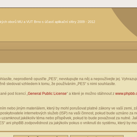
kých oborů MU a VUT Brno s účastí aplikační sféry 2009 - 2012
asíte, neprodleně opusťte „PES“, nevstupujte na něj a nepoužívejte jej. Vyhrazuje
žně sledovat vzhledem k tomu, že používáním „PES“ s nimi souhlasíte.
ané pod licencí „
General Public License
“ a které je možno stáhnout z
www.phpbb.
ím nebo jiným materiálem, který by mohl porušovat platné zákony ve vaší zemi, zák
oskytovatele internetových služeb (ISP) na vaši činnost, pokud bude uznáno za nu
ebo uzamknout jakékoliv téma nebo příspěvek, pokud to bude považovat za nutné. Jak
S“ ani phpBB zodpovědnost za jakýkoliv pokus o vniknutí do systému, který by moh