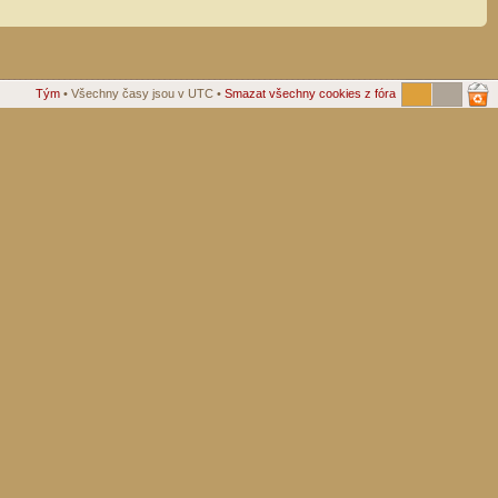
Tým
• Všechny časy jsou v UTC •
Smazat všechny cookies z fóra