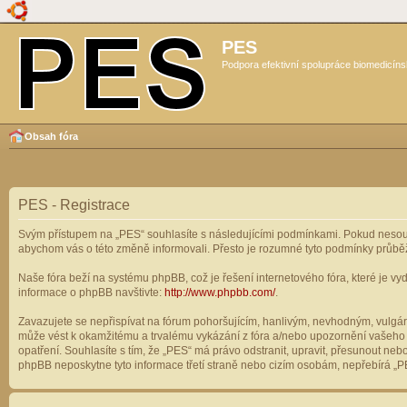
PES
Podpora efektivní spolupráce biomedicíns
Obsah fóra
PES - Registrace
Svým přístupem na „PES“ souhlasíte s následujícími podmínkami. Pokud nesouhl
abychom vás o této změně informovali. Přesto je rozumné tyto podmínky průbě
Naše fóra beží na systému phpBB, což je řešení internetového fóra, které je vyd
informace o phpBB navštivte:
http://www.phpbb.com/
.
Zavazujete se nepřispívat na fórum pohoršujícím, hanlivým, nevhodným, vulgárn
může vést k okamžitému a trvalému vykázání z fóra a/nebo upozornění vašeho p
opatření. Souhlasíte s tím, že „PES“ má právo odstranit, upravit, přesunout n
phpBB neposkytne tyto informace třetí straně nebo cizím osobám, nepřebírá „PE