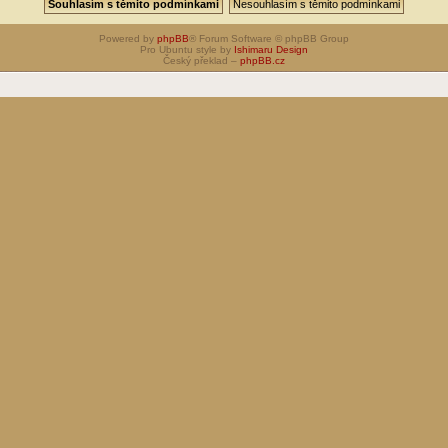
Powered by
phpBB
® Forum Software © phpBB Group
Pro Ubuntu style by
Ishimaru Design
Český překlad –
phpBB.cz