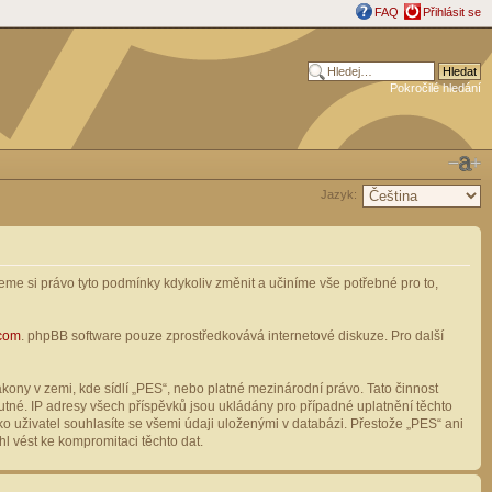
FAQ
Přihlásit se
Pokročilé hledání
Jazyk:
me si právo tyto podmínky kdykoliv změnit a učiníme vše potřebné pro to,
com
. phpBB software pouze zprostředkovává internetové diskuze. Pro další
ony v zemi, kde sídlí „PES“, nebo platné mezinárodní právo. Tato činnost
tné. IP adresy všech příspěvků jsou ukládány pro případné uplatnění těchto
o uživatel souhlasíte se všemi údaji uloženými v databázi. Přestože „PES“ ani
l vést ke kompromitaci těchto dat.