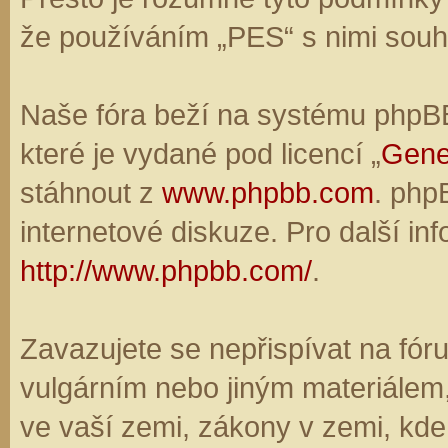
že používáním „PES“ s nimi souhl
Naše fóra beží na systému phpBB,
které je vydané pod licencí „
Gene
stáhnout z
www.phpbb.com
. php
internetové diskuze. Pro další in
http://www.phpbb.com/
.
Zavazujete se nepřispívat na fó
vulgárním nebo jiným materiálem,
ve vaší zemi, zákony v zemi, kde