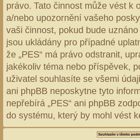
právo. Tato činnost může vést k 
a/nebo upozornění vašeho poskyt
vaši činnost, pokud bude uznáno
jsou ukládány pro případné uplatn
že „PES“ má právo odstranit, up
jakékoliv téma nebo příspěvek, 
uživatel souhlasíte se všemi úda
ani phpBB neposkytne tyto inform
nepřebírá „PES“ ani phpBB zodpo
do systému, který by mohl vést k