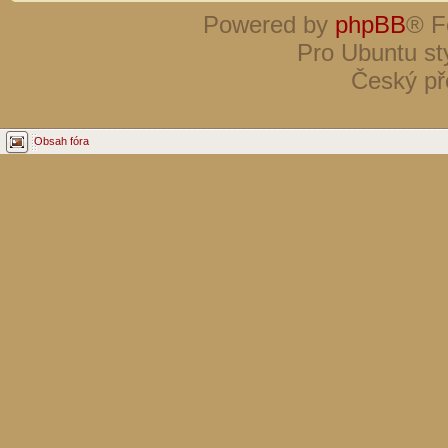
Powered by
phpBB
® F
Pro Ubuntu st
Český př
Obsah fóra