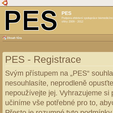
PES
Podpora efektivní spolupráce biomedicín
sféry 2009 - 2012
Obsah fóra
PES - Registrace
Svým přístupem na „PES“ souhlas
nesouhlasíte, neprodleně opusťte
nepoužívejte jej. Vyhrazujeme si
učiníme vše potřebné pro to, aby
Přesto je rozumné tyto podmínky