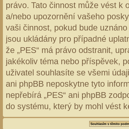
právo. Tato činnost může vést k 
a/nebo upozornění vašeho poskyt
vaši činnost, pokud bude uznáno
jsou ukládány pro případné uplatn
že „PES“ má právo odstranit, up
jakékoliv téma nebo příspěvek, 
uživatel souhlasíte se všemi úda
ani phpBB neposkytne tyto inform
nepřebírá „PES“ ani phpBB zodpo
do systému, který by mohl vést k