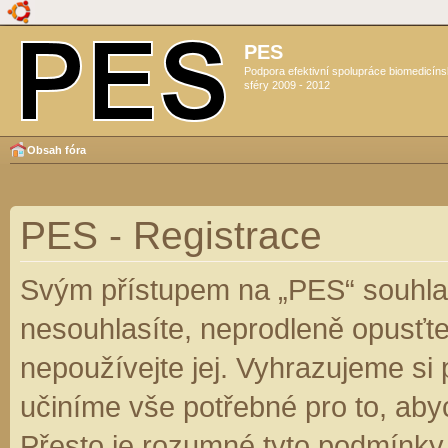
PES
Podpora efektivní spolupráce biomedicín
sféry 2009 - 2012
Obsah fóra
PES - Registrace
Svým přístupem na „PES“ souhlas
nesouhlasíte, neprodleně opusťte
nepoužívejte jej. Vyhrazujeme si
učiníme vše potřebné pro to, aby
Přesto je rozumné tyto podmínky