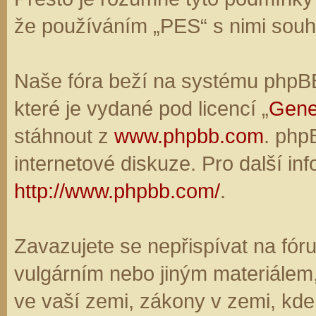
že používáním „PES“ s nimi souhl
Naše fóra beží na systému phpBB,
které je vydané pod licencí „
Gene
stáhnout z
www.phpbb.com
. php
internetové diskuze. Pro další in
http://www.phpbb.com/
.
Zavazujete se nepřispívat na fó
vulgárním nebo jiným materiálem,
ve vaší zemi, zákony v zemi, kde