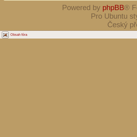
Powered by
phpBB
® F
Pro Ubuntu st
Český př
Obsah fóra