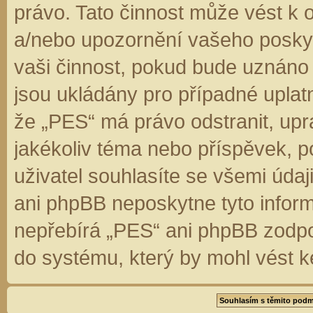
právo. Tato činnost může vést k 
a/nebo upozornění vašeho poskyt
vaši činnost, pokud bude uznáno
jsou ukládány pro případné uplatn
že „PES“ má právo odstranit, up
jakékoliv téma nebo příspěvek, 
uživatel souhlasíte se všemi úda
ani phpBB neposkytne tyto inform
nepřebírá „PES“ ani phpBB zodpo
do systému, který by mohl vést k