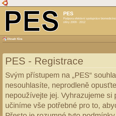
PES
Podpora efektivní spolupráce biomedicín
sféry 2009 - 2012
Obsah fóra
PES - Registrace
Svým přístupem na „PES“ souhlas
nesouhlasíte, neprodleně opusťte
nepoužívejte jej. Vyhrazujeme si
učiníme vše potřebné pro to, aby
Přesto je rozumné tyto podmínky