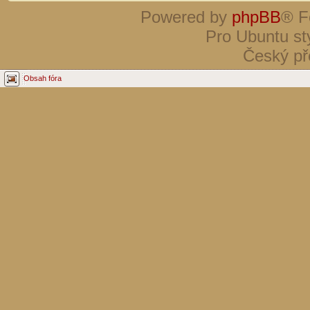
Powered by
phpBB
® F
Pro Ubuntu st
Český př
Obsah fóra