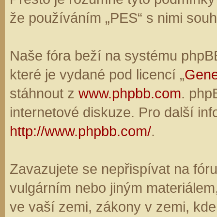
že používáním „PES“ s nimi souhl
Naše fóra beží na systému phpBB,
které je vydané pod licencí „
Gene
stáhnout z
www.phpbb.com
. php
internetové diskuze. Pro další in
http://www.phpbb.com/
.
Zavazujete se nepřispívat na fó
vulgárním nebo jiným materiálem,
ve vaší zemi, zákony v zemi, kde