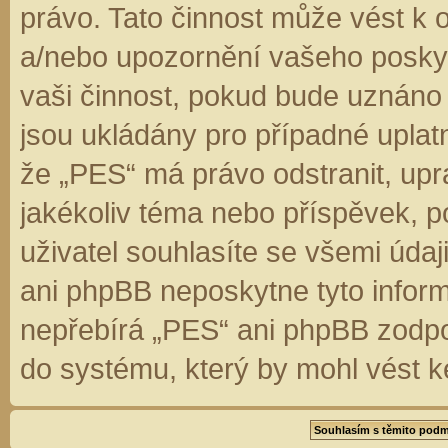
právo. Tato činnost může vést k 
a/nebo upozornění vašeho poskyt
vaši činnost, pokud bude uznáno
jsou ukládány pro případné uplatn
že „PES“ má právo odstranit, up
jakékoliv téma nebo příspěvek, 
uživatel souhlasíte se všemi úda
ani phpBB neposkytne tyto inform
nepřebírá „PES“ ani phpBB zodpo
do systému, který by mohl vést k