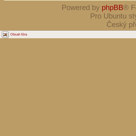
Powered by
phpBB
® F
Pro Ubuntu st
Český př
Obsah fóra