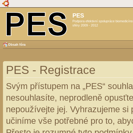
PES
Podpora efektivní spolupráce biomedicín
sféry 2009 - 2012
Obsah fóra
PES - Registrace
Svým přístupem na „PES“ souhlas
nesouhlasíte, neprodleně opusťte
nepoužívejte jej. Vyhrazujeme si
učiníme vše potřebné pro to, aby
Přesto je rozumné tyto podmínky