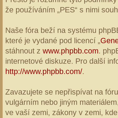
že používáním „PES“ s nimi souhl
Naše fóra beží na systému phpBB,
které je vydané pod licencí „
Gene
stáhnout z
www.phpbb.com
. php
internetové diskuze. Pro další in
http://www.phpbb.com/
.
Zavazujete se nepřispívat na fó
vulgárním nebo jiným materiálem,
ve vaší zemi, zákony v zemi, kde